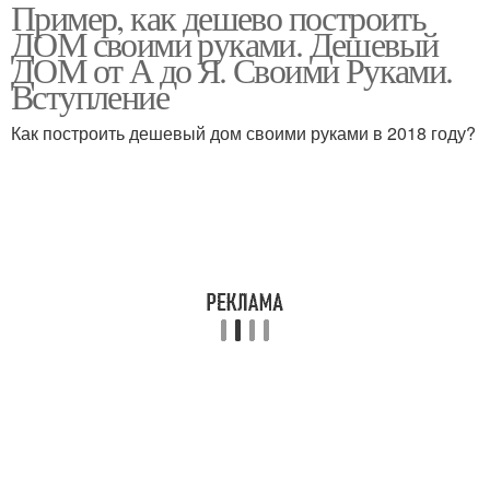
Пример, как дешево построить
Столбчатый фундамент
Плитный фундамент
ДОМ своими руками. Дешевый
ДОМ от А до Я. Своими Руками.
Вступление
Дом для постоянного
Как построить дешевый дом своими руками в 2018 году?
Каркасный дом
проживания