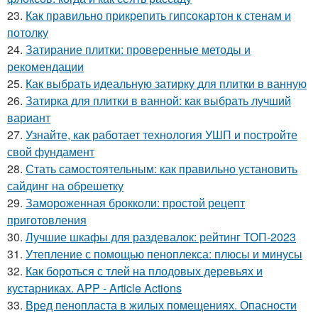
23.
Как правильно прикрепить гипсокартон к стенам и
потолку
24.
Затирание плитки: проверенные методы и
рекомендации
25.
Как выбрать идеальную затирку для плитки в ванную
26.
Затирка для плитки в ванной: как выбрать лучший
вариант
27.
Узнайте, как работает технология УШП и постройте
свой фундамент
28.
Стать самостоятельным: как правильно установить
сайдинг на обрешетку
29.
Замороженная брокколи: простой рецепт
приготовления
30.
Лучшие шкафы для раздевалок: рейтинг ТОП-2023
31.
Утепление с помощью пеноплекса: плюсы и минусы
32.
Как бороться с тлей на плодовых деревьях и
кустарниках. APP - Article Actions
33.
Вред пенопласта в жилых помещениях. Опасности