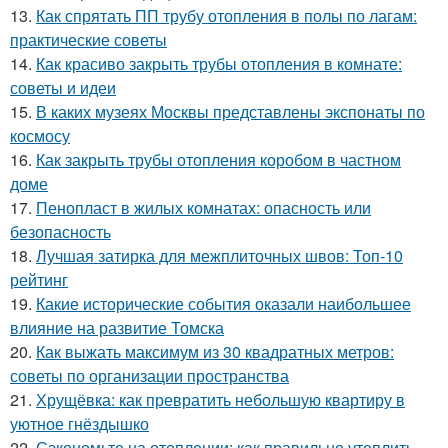
13.
Как спрятать ПП трубу отопления в полы по лагам:
практические советы
14.
Как красиво закрыть трубы отопления в комнате:
советы и идеи
15.
В каких музеях Москвы представлены экспонаты по
космосу
16.
Как закрыть трубы отопления коробом в частном
доме
17.
Пенопласт в жилых комнатах: опасность или
безопасность
18.
Лучшая затирка для межплиточных швов: Топ-10
рейтинг
19.
Какие исторические события оказали наибольшее
влияние на развитие Томска
20.
Как выжать максимум из 30 квадратных метров:
советы по организации пространства
21.
Хрущёвка: как превратить небольшую квартиру в
уютное гнёздышко
22.
Сэкономьте на отоплении: как правильно утеплить