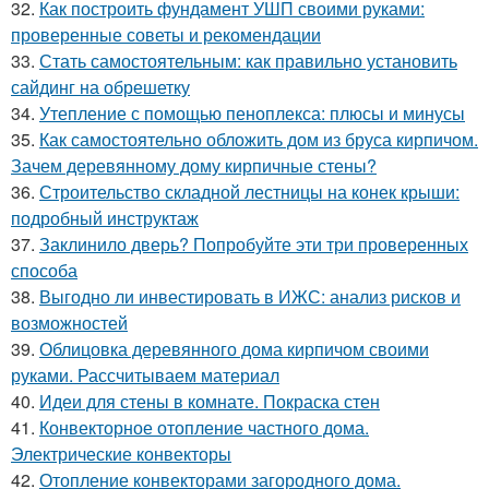
32.
Как построить фундамент УШП своими руками:
проверенные советы и рекомендации
33.
Стать самостоятельным: как правильно установить
сайдинг на обрешетку
34.
Утепление с помощью пеноплекса: плюсы и минусы
35.
Как самостоятельно обложить дом из бруса кирпичом.
Зачем деревянному дому кирпичные стены?
36.
Строительство складной лестницы на конек крыши:
подробный инструктаж
37.
Заклинило дверь? Попробуйте эти три проверенных
способа
38.
Выгодно ли инвестировать в ИЖС: анализ рисков и
возможностей
39.
Облицовка деревянного дома кирпичом своими
руками. Рассчитываем материал
40.
Идеи для стены в комнате. Покраска стен
41.
Конвекторное отопление частного дома.
Электрические конвекторы
42.
Отопление конвекторами загородного дома.