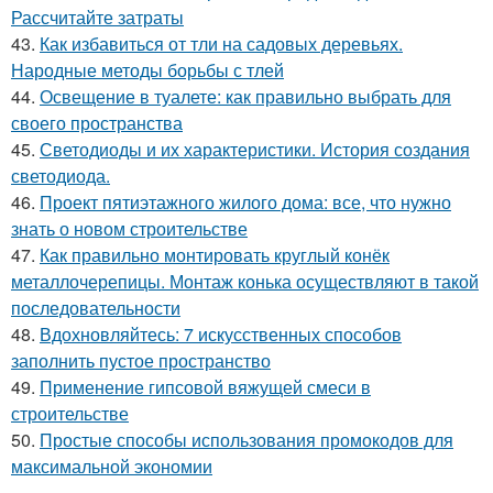
Рассчитайте затраты
43.
Как избавиться от тли на садовых деревьях.
Народные методы борьбы с тлей
44.
Освещение в туалете: как правильно выбрать для
своего пространства
45.
Светодиоды и их характеристики. История создания
светодиода.
46.
Проект пятиэтажного жилого дома: все, что нужно
знать о новом строительстве
47.
Как правильно монтировать круглый конёк
металлочерепицы. Монтаж конька осуществляют в такой
последовательности
48.
Вдохновляйтесь: 7 искусственных способов
заполнить пустое пространство
49.
Применение гипсовой вяжущей смеси в
строительстве
50.
Простые способы использования промокодов для
максимальной экономии