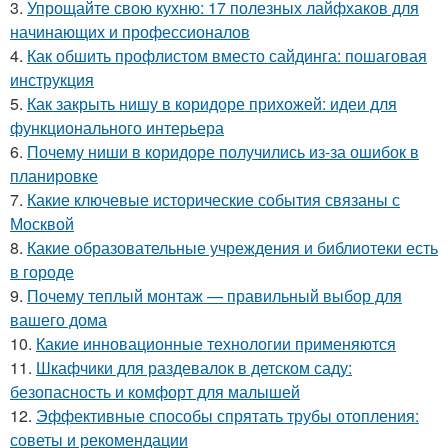
3.
Упрощайте свою кухню: 17 полезных лайфхаков для
начинающих и профессионалов
4.
Как обшить профлистом вместо сайдинга: пошаговая
инструкция
5.
Как закрыть нишу в коридоре прихожей: идеи для
функционального интерьера
6.
Почему ниши в коридоре получились из-за ошибок в
планировке
7.
Какие ключевые исторические события связаны с
Москвой
8.
Какие образовательные учреждения и библиотеки есть
в городе
9.
Почему теплый монтаж — правильный выбор для
вашего дома
10.
Какие инновационные технологии применяются
11.
Шкафчики для раздевалок в детском саду:
безопасность и комфорт для малышей
12.
Эффективные способы спрятать трубы отопления:
советы и рекомендации