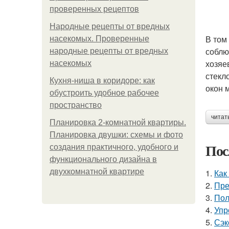
проверенных рецептов
Народные рецепты от вредных
В том
насекомых. Проверенные
соблю
народные рецепты от вредных
хозяе
насекомых
стекл
Кухня-ниша в коридоре: как
окон 
обустроить удобное рабочее
пространство
читат
Планировка 2-комнатной квартиры.
Планировка двушки: схемы и фото
Пос
создания практичного, удобного и
функционального дизайна в
двухкомнатной квартире
1.
Как
2.
Пре
3.
Пол
4.
Упр
5.
Сэк