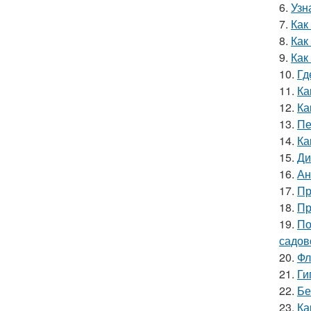
6.
Узн
7.
Как
8.
Как
9.
Как
10.
Гд
11.
Ка
12.
Ка
13.
Пе
14.
Ка
15.
Ди
16.
Ан
17.
Пр
18.
Пр
19.
По
садов
20.
Фл
21.
Ги
22.
Бе
23.
Ка