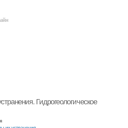
зайн
странения. Гидрогеологическое
я