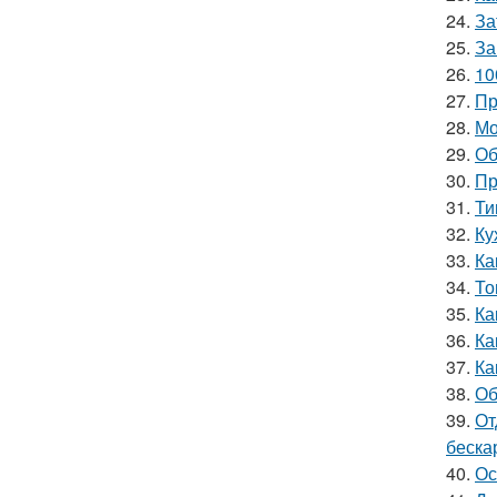
24.
За
25.
За
26.
10
27.
Пр
28.
Мо
29.
Об
30.
Пр
31.
Ти
32.
Ку
33.
Ка
34.
То
35.
Ка
36.
Ка
37.
Ка
38.
Об
39.
От
беска
40.
Ос