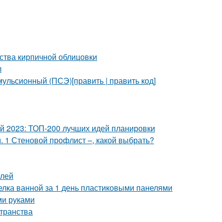
ства кирпичной облицовки
л
ульсионный (ПСЭ)[править | править код]
ой 2023: ТОП-200 лучших идей планировки
 1 Стеновой профлист –, какой выбрать?
елей
делка ванной за 1 день пластиковыми панелями
ми руками
странства