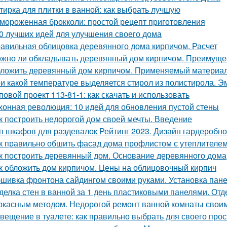
тирка для плитки в ванной: как выбрать лучшую
мороженная брокколи: простой рецепт приготовления
0 лучших идей для улучшения своего дома
авильная облицовка деревянного дома кирпичом. Расчет
жно ли обкладывать деревянный дом кирпичом. Преимуще
ложить деревянный дом кирпичом. Применяемый материа
и какой температуре выделяется стирол из полистирола. Эм
повой проект 113-81-1: как скачать и использовать
хонная революция: 10 идей для обновления пустой стены
к построить недорогой дом своей мечты. Введение
п шкафов для раздевалок Рейтинг 2023. Дизайн гардеробн
к правильно обшить фасад дома профлистом с утеплителем.
к построить деревянный дом. Основание деревянного дома
к обложить дом кирпичом. Цены на облицовочный кирпич
шивка фронтона сайдингом своими руками. Установка пан
делка стен в ванной за 1 день пластиковыми панелями. От
ркасным методом. Недорогой ремонт ванной комнаты свои
вещение в туалете: как правильно выбрать для своего про