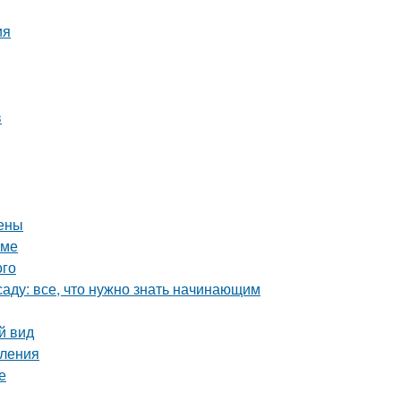
ия
в
цены
оме
ого
аду: все, что нужно знать начинающим
й вид
пления
е