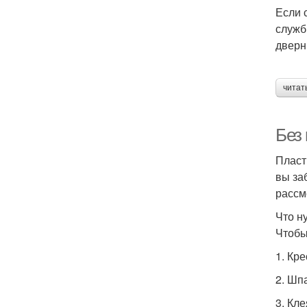
Если 
служб
дверн
читат
Без
Пласт
вы за
рассм
Что н
Чтобы
1. Кр
2. Шп
3. Кл