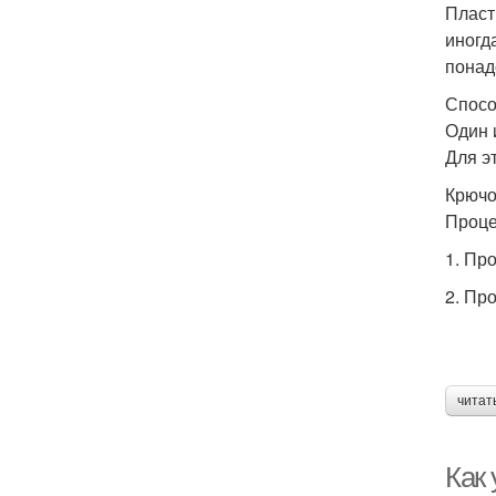
Пласт
иногд
понад
Спосо
Один 
Для э
Крючо
Проце
1. Пр
2. Пр
читат
Как