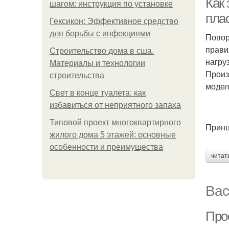
Как
шагом: инструкция по установке
пла
Гексикон: Эффективное средство
для борьбы с инфекциями
Повор
прави
Строительство дома в сша.
нагру
Материалы и технологии
Произ
строительства
модел
Свет в конце туалета: как
избавиться от неприятного запаха
Типовой проект многоквартирного
Принц
жилого дома 5 этажей: основные
особенности и преимущества
читат
Вас
Про