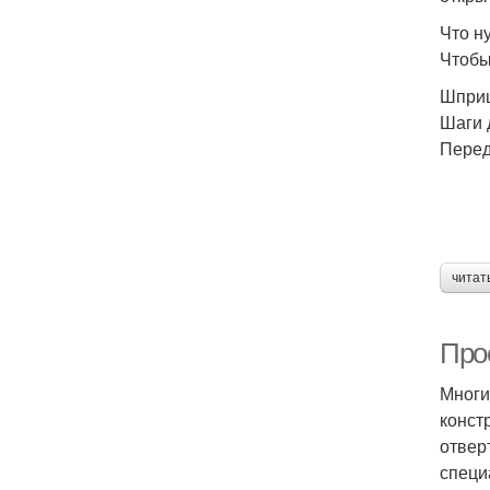
Что н
Чтобы
Шприц
Шаги 
Перед
читат
Про
Многи
конст
отвер
специ