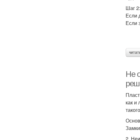
Шаг 2
Если 
Если 
читат
Не 
реш
Пласт
как и
таког
Основ
Замки 
2. Не