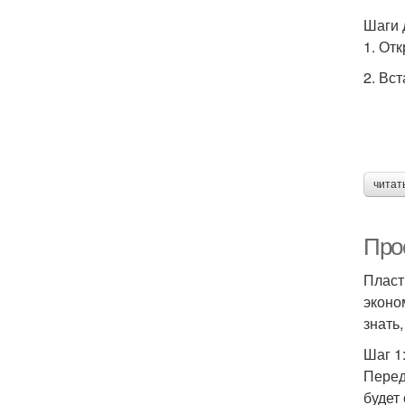
Шаги 
1. От
2. Вс
читат
Прос
Пласт
эконо
знать
Шаг 1
Перед 
будет 