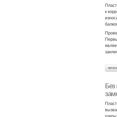
Пласт
к кор
износ
балко
Прове
Первы
являе
закли
читат
Без
зам
Пласт
вызва
откры