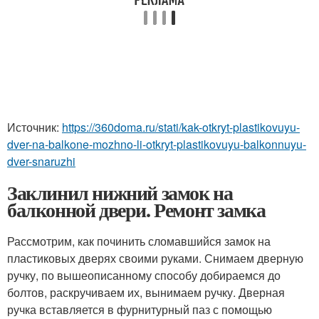
Источник:
https://360doma.ru/stati/kak-otkryt-plastikovuyu-
dver-na-balkone-mozhno-li-otkryt-plastikovuyu-balkonnuyu-
dver-snaruzhi
Заклинил нижний замок на
балконной двери. Ремонт замка
Рассмотрим, как починить сломавшийся замок на
пластиковых дверях своими руками. Снимаем дверную
ручку, по вышеописанному способу добираемся до
болтов, раскручиваем их, вынимаем ручку. Дверная
ручка вставляется в фурнитурный паз с помощью