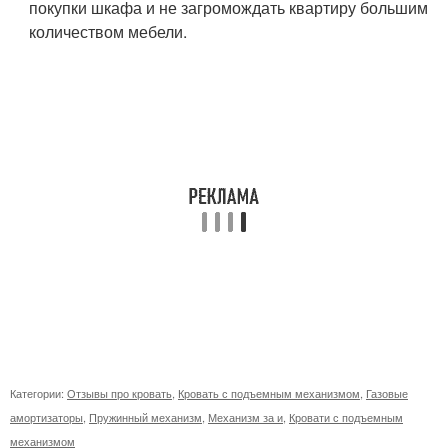
покупки шкафа и не загромождать квартиру большим
количеством мебели.
Категории:
Отзывы про кровать
,
Кровать с подъемным механизмом
,
Газовые
амортизаторы
,
Пружинный механизм
,
Механизм за и
,
Кровати с подъемным
механизмом