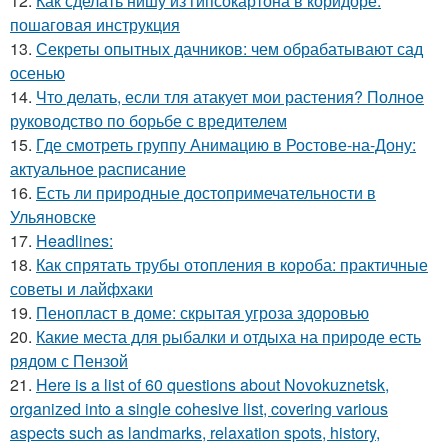
12.
Как сделать нишу из гипсокартона в коридоре:
пошаговая инструкция
13.
Секреты опытных дачников: чем обрабатывают сад
осенью
14.
Что делать, если тля атакует мои растения? Полное
руководство по борьбе с вредителем
15.
Где смотреть группу Анимацию в Ростове-на-Дону:
актуальное расписание
16.
Есть ли природные достопримечательности в
Ульяновске
17.
Headlines:
18.
Как спрятать трубы отопления в короба: практичные
советы и лайфхаки
19.
Пенопласт в доме: скрытая угроза здоровью
20.
Какие места для рыбалки и отдыха на природе есть
рядом с Пензой
21.
Here is a list of 60 questions about Novokuznetsk,
organized into a single cohesive list, covering various
aspects such as landmarks, relaxation spots, history,