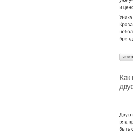
и цен
Уника
Крова
небол
бренд
читат
Как 
дву
Двусп
ряд п
быть 