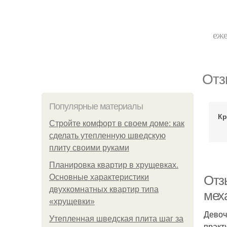
еже
Отз
Популярные материалы
Кр
Стройте комфорт в своем доме: как
сделать утепленную шведскую
плиту своими руками
Планировка квартир в хрущевках.
Основные характеристики
Отз
двухкомнатных квартир типа
мех
«хрущевки»
Девоч
Утепленная шведская плита шаг за
практ