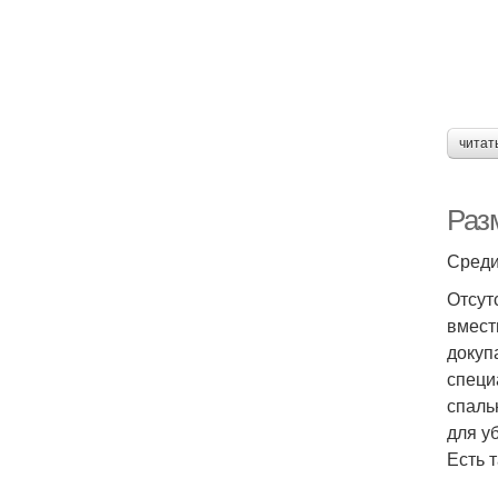
читат
Раз
Среди
Отсут
вмест
докуп
специ
спаль
для у
Есть 