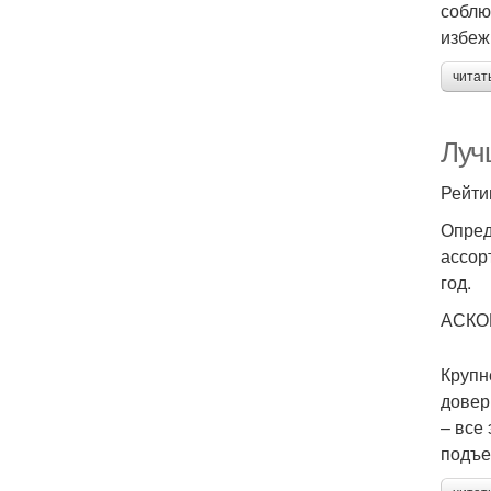
соблю
избеж
читат
Луч
Рейти
Опред
ассор
год.
АСКО
Крупн
довер
– все
подъе