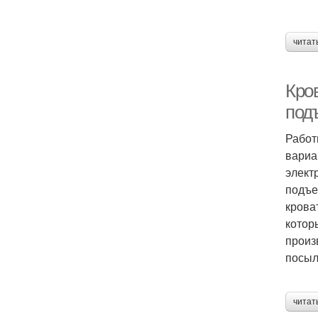
читат
Кро
под
Работ
вариа
элект
подъе
крова
котор
произ
посыл
читат