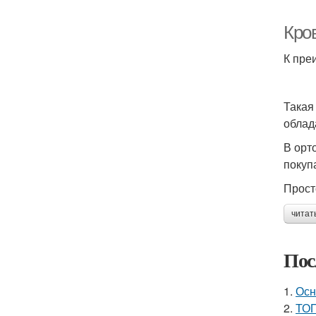
Кро
К пре
Такая
облад
В орт
покуп
Прост
читат
Пос
1.
Осн
2.
ТОП