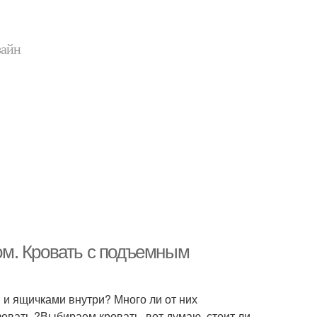
зайн
м. Кровать с подъемным
м и ящичками внутри? Много ли от них
зовать.?Выбираем кровать, вот думаю, стоит ли