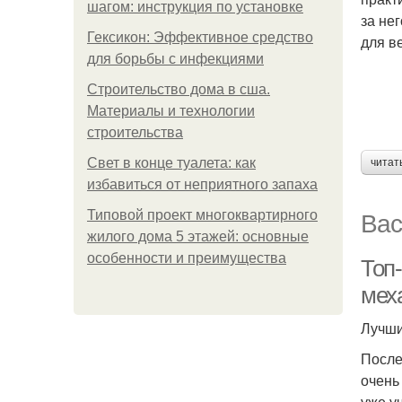
шагом: инструкция по установке
за не
Гексикон: Эффективное средство
для в
для борьбы с инфекциями
Строительство дома в сша.
Материалы и технологии
строительства
Свет в конце туалета: как
читат
избавиться от неприятного запаха
Вас
Типовой проект многоквартирного
жилого дома 5 этажей: основные
особенности и преимущества
Топ
мех
Лучши
После
очень
уже у