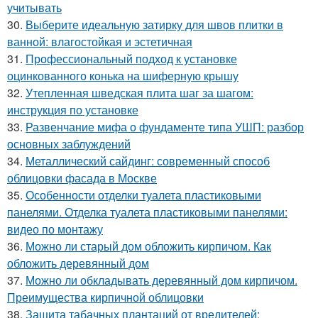
учитывать
30.
Выберите идеальную затирку для швов плитки в
ванной: влагостойкая и эстетичная
31.
Профессиональный подход к установке
оцинкованного конька на шиферную крышу
32.
Утепленная шведская плита шаг за шагом:
инструкция по установке
33.
Развенчание мифа о фундаменте типа УШП: разбор
основных заблуждений
34.
Металлический сайдинг: современный способ
облицовки фасада в Москве
35.
Особенности отделки туалета пластиковыми
панелями. Отделка туалета пластиковыми панелями:
видео по монтажу
36.
Можно ли старый дом обложить кирпичом. Как
обложить деревянный дом
37.
Можно ли обкладывать деревянный дом кирпичом.
Преимущества кирпичной облицовки
38.
Защита табачных плантаций от вредителей: