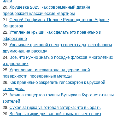
идеи
20.
Хрущевка 2025: как современный дизайн
преображает классические квартиры
21.
Сергей Трофимов: Полное Руководство по Афише
Концертов
22.
Утепление крыши: как сделать это правильно и
эффективно
23.
Увеличьте цветовой спектр своего сада, сею флоксы
друммонда на рассаду
24.
Все, что нужно знать о посадке флоксов многолетних
и однолетних
25.
Укрепление гипсокартона на деревянной
поверхности: проверенные методы
26.
Как правильно закрепить гипсокартон к брусовой
стене дома
27.
Афиша концертов группы Бутырка в Кургане: отзывы
зрителей
28.
Сухая затирка vs готовая затирка: что выбрать
29.
Выбор затирки для ванной комнаты: чего стоит