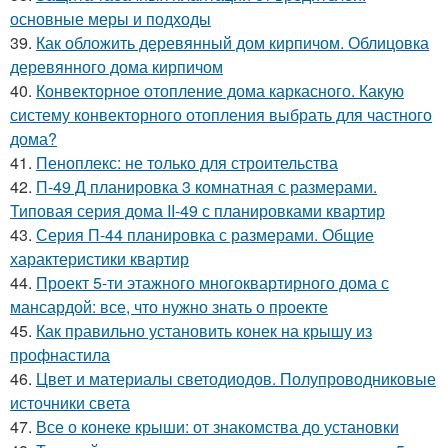
основные меры и подходы
39.
Как обложить деревянный дом кирпичом. Облицовка
деревянного дома кирпичом
40.
Конвекторное отопление дома каркасного. Какую
систему конвекторного отопления выбрать для частного
дома?
41.
Пеноплекс: не только для строительства
42.
П-49 Д планировка 3 комнатная с размерами.
Типовая серия дома II-49 с планировками квартир
43.
Серия П-44 планировка с размерами. Общие
характеристики квартир
44.
Проект 5-ти этажного многоквартирного дома с
мансардой: все, что нужно знать о проекте
45.
Как правильно установить конек на крышу из
профнастила
46.
Цвет и материалы светодиодов. Полупроводниковые
источники света
47.
Все о конеке крыши: от знакомства до установки