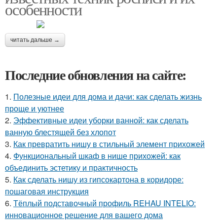
особенности
читать дальше →
Последние обновления на сайте:
1.
Полезные идеи для дома и дачи: как сделать жизнь
проще и уютнее
2.
Эффективные идеи уборки ванной: как сделать
ванную блестящей без хлопот
3.
Как превратить нишу в стильный элемент прихожей
4.
Функциональный шкаф в нише прихожей: как
объединить эстетику и практичность
5.
Как сделать нишу из гипсокартона в коридоре:
пошаговая инструкция
6.
Тёплый подставочный профиль REHAU INTELIO:
инновационное решение для вашего дома