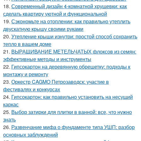
18.
Современный дизайн 4-комнатной хрущевки: как
сделать квартиру уютной и функциональной
19.
Сэкономьте на отоплении: как правильно утеплить
двускатную крышу своими руками
20.
Утепление крыши изнутри: простой способ сохранить
тепло в вашем доме
21.
ВЫРАЩИВАНИЕ МЕТЕЛЬЧАТЫХ флоксов из семян:
эффективные методы и инструменты
22.
Гипсокартон на деревянную обрешетку: подходы к
монтажу и ремонту
23.
Оркестр CAGMO Петрозаводск: участие в
фестивалях и конкурсах
24.
Гипсокартон: как правильно установить на несущий
каркас
25.
Выбор затирки для плитки в ванной: все, что нужно
знать
26.
Развенчание мифа о фундаменте типа УШП: разбор
основных заблуждений