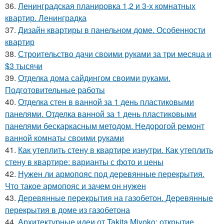
36.
Ленинградская планировка 1,2 и 3-х комнатных
квартир. Ленинградка
37.
Дизайн квартиры в панельном доме. Особенности
квартир
38.
Строительство дачи своими руками за три месяца и
$3 тысячи
39.
Отделка дома сайдингом своими руками.
Подготовительные работы
40.
Отделка стен в ванной за 1 день пластиковыми
панелями. Отделка ванной за 1 день пластиковыми
панелями бескаркасным методом. Недорогой ремонт
ванной комнаты своими руками
41.
Как утеплить стену в квартире изнутри. Как утеплить
стену в квартире: варианты с фото и цены
42.
Нужен ли армопояс под деревянные перекрытия.
Что такое армопояс и зачем он нужен
43.
Деревянные перекрытия на газобетон. Деревянные
перекрытия в доме из газобетона
44.
Архитектурные идеи от Takita Miyoko: открытие