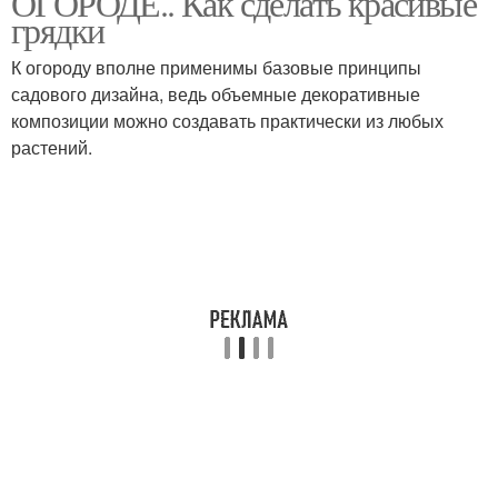
ОГОРОДЕ.. Как сделать красивые
грядки
К огороду вполне применимы базовые принципы
садового дизайна, ведь объемные декоративные
Овощи на грядке
Грядка с чесноком
композиции можно создавать практически из любых
растений.
Практичные грядки
Грядки из досок
Дружественные овощи
Однотипные овощи
Овощи в огороде
Грядки на участке