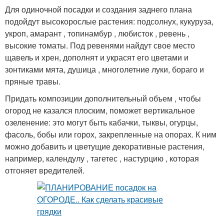
Для одиночной посадки и создания заднего плана
подойдут высокорослые растения: подсолнух, кукуруза,
укроп, амарант , топинамбур , любисток , ревень ,
Овощи для теплиц
Растения на грядке
высокие томаты. Под ревенями найдут свое место
щавель и хрен, дополнят и украсят его цветами и
зонтиками мята, душица , многолетние луки, бораго и
пряные травы.
Пара для смешанных
Соседи на овощной
грядок
грядке
Придать композиции дополнительный объем , чтобы
огород не казался плоским, поможет вертикальное
озеленение: это могут быть кабачки, тыквы, огурцы,
фасоль, бобы или горох, закрепленные на опорах. К ним
Соседи по грядке
Соседи на грядке
можно добавить и цветущие декоративные растения,
например, календулу , тагетес , настурцию , которая
отгоняет вредителей.
Комбинированные
Грядка с овощами
грядки