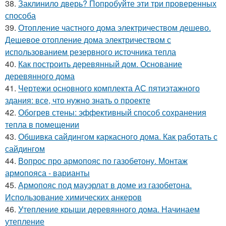
38.
Заклинило дверь? Попробуйте эти три проверенных
способа
39.
Отопление частного дома электричеством дешево.
Дешевое отопление дома электричеством с
использованием резервного источника тепла
40.
Как построить деревянный дом. Основание
деревянного дома
41.
Чертежи основного комплекта АС пятиэтажного
здания: все, что нужно знать о проекте
42.
Обогрев стены: эффективный способ сохранения
тепла в помещении
43.
Обшивка сайдингом каркасного дома. Как работать с
сайдингом
44.
Вопрос про армопояс по газобетону. Монтаж
армопояса - варианты
45.
Армопояс под мауэрлат в доме из газобетона.
Использование химических анкеров
46.
Утепление крыши деревянного дома. Начинаем
утепление