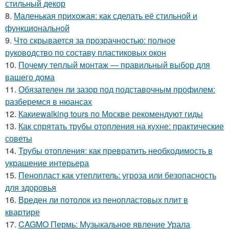
стильный декор
8.
Маленькая прихожая: как сделать её стильной и
функциональной
9.
Что скрывается за прозрачностью: полное
руководство по составу пластиковых окон
10.
Почему теплый монтаж — правильный выбор для
вашего дома
11.
Обязателен ли зазор под подставочным профилем:
разберемся в нюансах
12.
Какиеwalking tours по Москве рекомендуют гиды
13.
Как спрятать трубы отопления на кухне: практические
советы
14.
Трубы отопления: как превратить необходимость в
украшение интерьера
15.
Пенопласт как утеплитель: угроза или безопасность
для здоровья
16.
Вреден ли потолок из пенопластовых плит в
квартире
17.
CAGMO Пермь: Музыкальное явление Урала