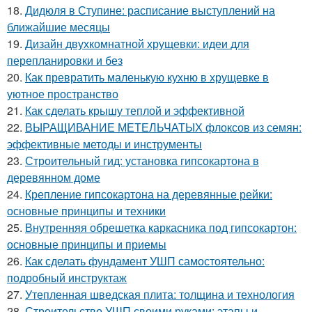
18.
Дидюля в Ступине: расписание выступлений на
ближайшие месяцы
19.
Дизайн двухкомнатной хрущевки: идеи для
перепланировки и без
20.
Как превратить маленькую кухню в хрущевке в
уютное пространство
21.
Как сделать крышу теплой и эффективной
22.
ВЫРАЩИВАНИЕ МЕТЕЛЬЧАТЫХ флоксов из семян:
эффективные методы и инструменты
23.
Строительный гид: установка гипсокартона в
деревянном доме
24.
Крепление гипсокартона на деревянные рейки:
основные принципы и техники
25.
Внутренняя обрешетка каркасника под гипсокартон:
основные принципы и приемы
26.
Как сделать фундамент УШП самостоятельно:
подробный инструктаж
27.
Утепленная шведская плита: толщина и технология
28.
Строительство УШП своими руками: этапы и