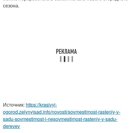
сезона.
Источник:
https://krasivyj-
ogorod.zelynyjsad.info/novosti/sovmestimost-rasteniy-v-
sadu-sovmestimost-i-nesovmestimost-rasteniy-v-sadu-
derevev