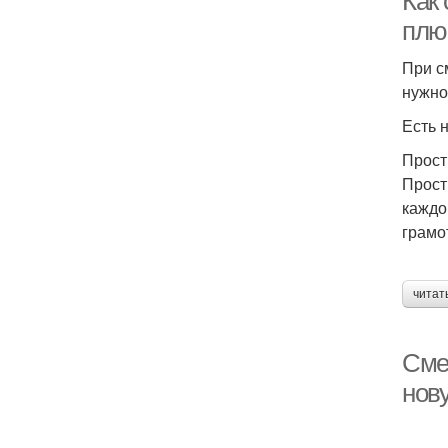
Как
плю
При с
нужно
Есть 
Прост
Прост
каждо
грамо
читат
Сме
нов