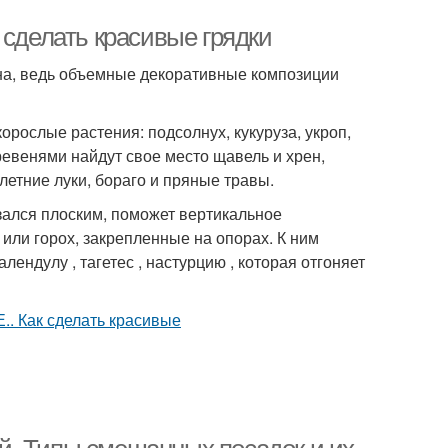
делать красивые грядки
на, ведь объемные декоративные композиции
орослые растения: подсолнух, кукуруза, укроп,
 ревенями найдут свое место щавель и хрен,
летние луки, бораго и пряные травы.
зался плоским, поможет вертикальное
 или горох, закрепленные на опорах. К ним
ендулу , тагетес , настурцию , которая отгоняет