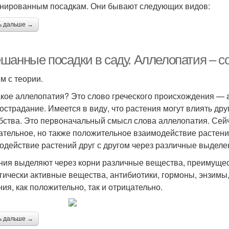
нированным посадкам. Они бывают следующих видов:
ь дальше →
шанные посадки в саду. Аллелопатия – с
м с теории.
акое аллелопатия? Это слово греческого происхождения — a
острадание. Имеется в виду, что растения могут влиять друг
бства. Это первоначальный смысл слова аллелопатия. Сейч
ательное, но также положительное взаимодействие растени
одействие растений друг с другом через различные выделе
ния выделяют через корни различные вещества, преимущест
гически активные вещества, антибиотики, гормоны, энзимы,
ния, как положительно, так и отрицательно.
ь дальше →