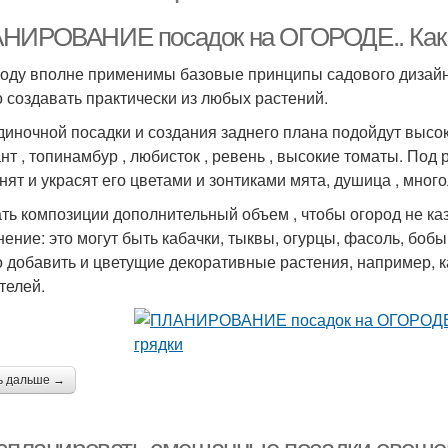
НИРОВАНИЕ посадок на ОГОРОДЕ.. Как с
роду вполне применимы базовые принципы садового дизай
 создавать практически из любых растений.
диночной посадки и создания заднего плана подойдут высок
нт , топинамбур , любисток , ревень , высокие томаты. Под
нят и украсят его цветами и зонтиками мята, душица , много
ть композиции дополнительный объем , чтобы огород не ка
нение: это могут быть кабачки, тыквы, огурцы, фасоль, бобы
 добавить и цветущие декоративные растения, например, кал
телей.
ь дальше →