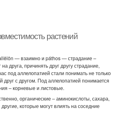
овместимость растений
llēlōn — взаимно и páthos — страдание –
 на друга, причинять друг другу страдание,
ас под аллелопатией стали понимать не только
й друг с другом. Под аллелопатией понимается
ния – корневые и листовые.
венно, органические – аминокислоты, сахара,
 другие, которые могут влиять на соседние