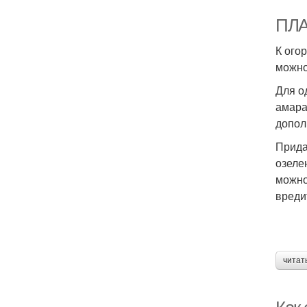
ПЛА
К ого
можно
Для о
амара
допол
Прида
озеле
можно
вреди
читат