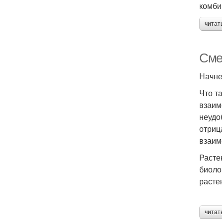
комби
читат
Сме
Начне
Что т
взаим
неудо
отриц
взаим
Расте
биоло
расте
читат