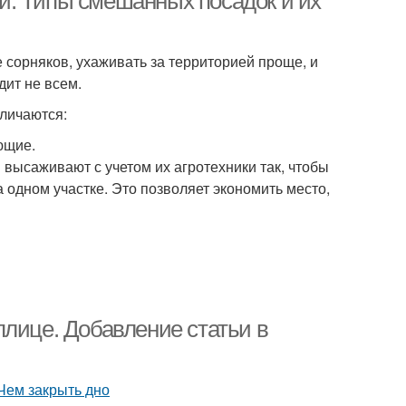
й. Типы смешанных посадок и их
сорняков, ухаживать за территорией проще, и
дит не всем.
зличаются:
ющие.
высаживают с учетом их агротехники так, чтобы
а одном участке. Это позволяет экономить место,
плице. Добавление статьи в