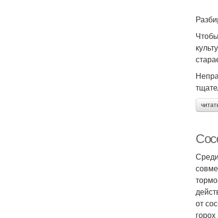
Разби
Чтобы
культ
стара
Непра
тщате
читат
Сос
Среди
совме
тормо
дейст
от со
горох