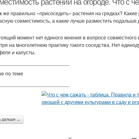
местимость растений на огороде. Что с ч
ак же правильно «присоседить» растения на грядках? Какие
асную совместимость, а какие лучше разместить подальше др
тоящий момент нет единого мнения в вопросе совместного 
тря на многолетнюю практику такого соседства. Нет един
феля и капусты.
_________________________
е по теме
_________________________
ь дальше →