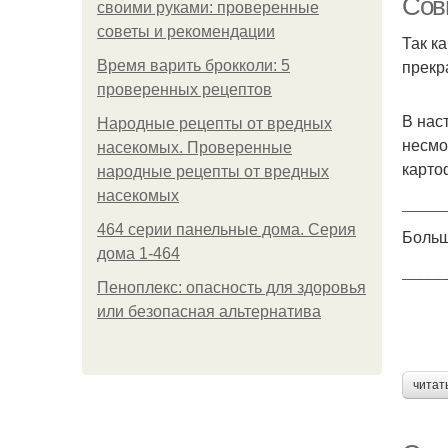
Сов
своими руками: проверенные
советы и рекомендации
Так к
прекр
Время варить брокколи: 5
проверенных рецептов
В нас
Народные рецепты от вредных
несмо
насекомых. Проверенные
карто
народные рецепты от вредных
насекомых
_____
464 серии панельные дома. Серия
Больш
дома 1-464
_____
Пеноплекс: опасность для здоровья
или безопасная альтернатива
читат