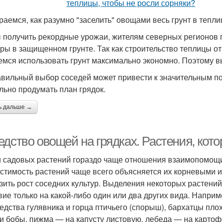
раемся, как разумно "заселить" овощами весь грунт в тепли
 получить рекордные урожаи, жителям северных регионов
уры в защищенном грунте. Так как строительство теплицы о
емся использовать грунт максимально экономно. Поэтому в
вильный выбор соседей может привести к значительным пот
льно продумать план грядок.
ь дальше →
едство овощей на грядках. Растения, кот
 садовых растений гораздо чаще отношения взаимопомощи
стимость растений чаще всего объясняется их корневыми 
зить рост соседних культур. Выделения некоторых растен
вие только на какой-либо один или два других вида. Наприм
седства гулявника и горца птичьего (спорыш), бархатцы пло
 и бобы, пижма — на капусту листовую, лебеда — на картоф