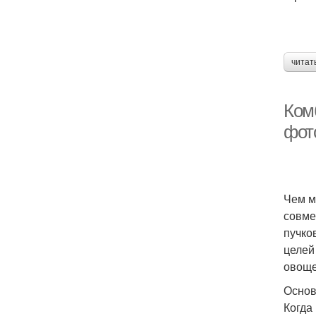
читат
Ком
фот
Чем м
совме
пучко
целей
овоще
Основ
Когда