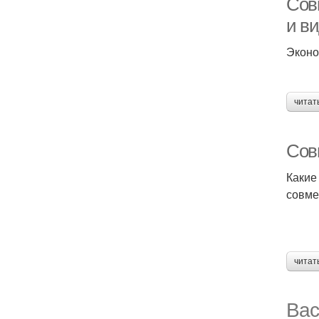
Сов
и в
Эконо
читат
Сов
Какие
совме
читат
Вас