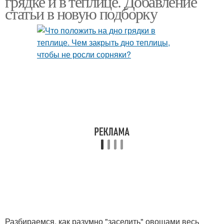
грядке и в теплице. Добавление
статьи в новую подборку
Комбинированные
Грядки для огурцов
грядки
Пара для смешанных
Плохие соседи
грядок
Полезные соседи
Соседи по грядкам
Соседи на овощной
Соседи по грядке
грядке
Разбираемся, как разумно "заселить" овощами весь