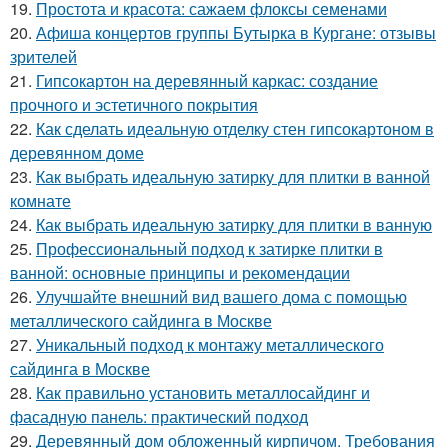
19.
Простота и красота: сажаем флоксы семенами
20.
Афиша концертов группы Бутырка в Кургане: отзывы
зрителей
21.
Гипсокартон на деревянный каркас: создание
прочного и эстетичного покрытия
22.
Как сделать идеальную отделку стен гипсокартоном в
деревянном доме
23.
Как выбрать идеальную затирку для плитки в ванной
комнате
24.
Как выбрать идеальную затирку для плитки в ванную
25.
Профессиональный подход к затирке плитки в
ванной: основные принципы и рекомендации
26.
Улучшайте внешний вид вашего дома с помощью
металлического сайдинга в Москве
27.
Уникальный подход к монтажу металлического
сайдинга в Москве
28.
Как правильно установить металлосайдинг и
фасадную панель: практический подход
29.
Деревянный дом обложенный кирпичом. Требования