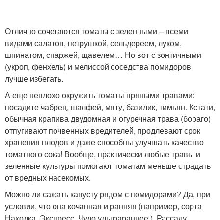
Отлично сочетаются томаты с зеленными – всеми
видами салатов, петрушкой, сельдереем, луком,
шпинатом, спаржей, щавелем… Но вот с зонтичными
(укроп, фенхель) и мелиссой соседства помидоров
лучше избегать.
А еще неплохо окружить томаты пряными травами:
посадите чабрец, шалфей, мяту, базилик, тимьян. Кстати,
обычная крапива двудомная и огуречная трава (бораго)
отпугивают почвенных вредителей, продлевают срок
хранения плодов и даже способны улучшать качество
томатного сока! Вообще, практически любые травы и
зеленные культуры помогают томатам меньше страдать
от вредных насекомых.
Можно ли сажать капусту рядом с помидорами? Да, при
условии, что она кочанная и ранняя (например, сорта
Находка, Экспресс, Чудо ультрараннее ). Рассаду