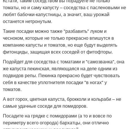
Кстати, таким соседством вы порадуете не только
томаты, но и саму капусту – соседства с пасленовыми не
любят бабочки-капустницы, а значит, ваш урожай
останется нетронутым.
Такие посадки можно также "разбавить" луком и
чесноком, которые не только прекрасно впишутся в
компанию капусты и томатов, но еще будут выделять
фитонциды, защищая всех соседей от фитофторы.
Подойдет для соседства с томатами и "самозванка", она
же капуста пекинская, являющаяся на деле одним из
подвидов репы. Пекинка прекрасно будет чувствовать
себя в качестве уплотнителя посадки "в ногах" у
томатов.
А вот горох, цветная капуста, брокколи и кольраби – не
самые удачные соседи для помидоров.
Посадите на грядке с помидорами (а то и вовсе по
периметру всего огорода) бархатцы, они отлично