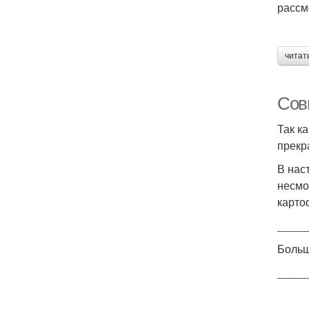
рассм
читат
Сов
Так к
прекр
В нас
несмо
карто
_____
Больш
_____