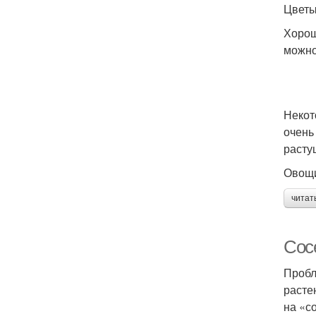
Цветы
Хорош
можно
Некот
очень
расту
Овощи
читат
Сос
Пробл
расте
на «с