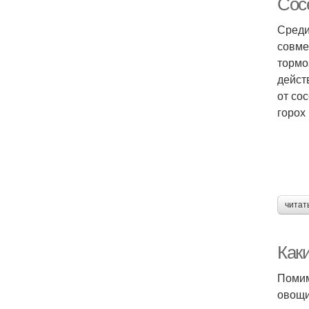
Сос
Среди
совме
тормо
дейст
от со
горох
читат
Как
Помим
овощи