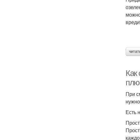
озеле
можно
вреди
читат
Как
плю
При с
нужно
Есть 
Прост
Прост
каждо