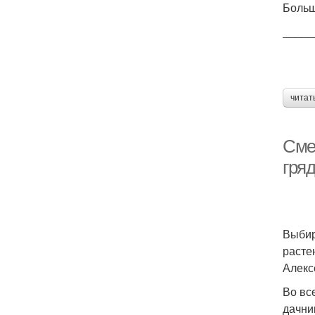
Больш
_____
читат
Сме
гряд
Выбир
расте
Алекс
Во вс
дачни