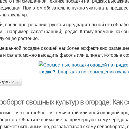
всего при смешанной технике посадки на грядках высажива
ледующая. При этом обязательно нужно учитывать предшес
чных культур.
й, после прогревания грунта и предварительной его обра
м – например, салат (ранний), редис. К тому времени, как 
дующее растение.
мешанной посадке овощей наиболее эффективно размещен
а и салата можно высадить фасоль или шпинат, которые с
ь дальше →
оборот овощных культур в огороде. Как 
исимости от потребности семьи в той или иной овощной пр
боротов. Обратите внимание на примерную схему чередован
ур может быть иным, но, разрабатывая схему севооборота, 