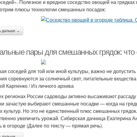
оседей». Полезное и вредное соседство овощей на грядках 
отрим плюсы технологии смешанных посадок:
ь дальше →
альные пары для смешанных грядок: что с
ая соседей для той или иной культуры, важно не допустит
ния соревнуются за солнечный свет, питательные вещества 
ей Карпенко / Из личного архива
ех регионах России садоводы активно высаживают рассаду 
ки зачастую выбирают смешанные посадки — когда на грядк
х культур. Но это не единственный плюс смешанных грядок
твенно увеличить урожай. Сибирская дачница Екатерина Ан
ь в огороде (Далее по тексту — прямая речь).
ь дальше →