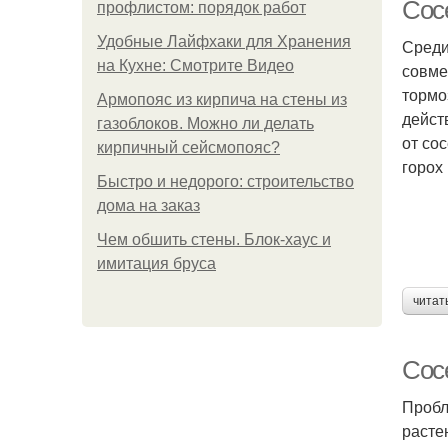
Сос
профлистом: порядок работ
Удобные Лайфхаки для Хранения
Среди
на Кухне: Смотрите Видео
совме
Се
тормо
Армопояс из кирпича на стены из
дейст
газоблоков. Можно ли делать
от со
кирпичный сейсмопояс?
горох
Быстро и недорого: строительство
К
дома на заказ
Чем обшить стены. Блок-хаус и
имитация бруса
читат
Сос
Пробл
расте