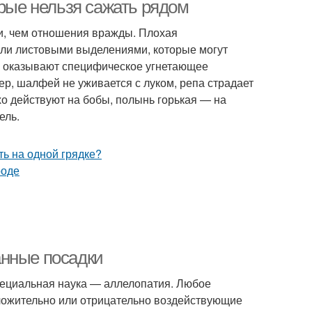
орые нельзя сажать рядом
, чем отношения вражды. Плохая
или листовыми выделениями, которые могут
офель в огороде
Ягодные культуры
ий оказывают специфическое угнетающее
ер, шалфей не уживается с луком, репа страдает
хо действуют на бобы, полынь горькая — на
ель.
анные посадки
пециальная наука — аллелопатия. Любое
оложительно или отрицательно воздействующие