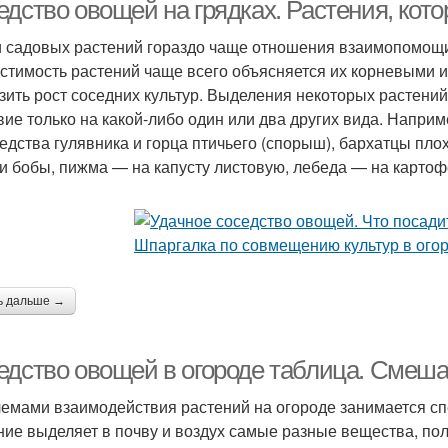
едство овощей на грядках. Растения, кот
 садовых растений гораздо чаще отношения взаимопомощи
стимость растений чаще всего объясняется их корневыми 
вооборот на огороде
Культуры по грядкам
Карт
зить рост соседних культур. Выделения некоторых растен
вие только на какой-либо один или два других вида. Наприм
седства гулявника и горца птичьего (спорыш), бархатцы пло
 и бобы, пижма — на капусту листовую, лебеда — на картоф
ультуры на грядках
ь дальше →
едство овощей в огороде таблица. Смеш
емами взаимодействия растений на огороде занимается с
ние выделяет в почву и воздух самые разные вещества, п