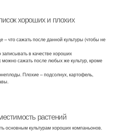
писок хороших и плохих
це – что сажать после данной культуры (чтобы не
о записывать в качестве хороших
х можно сажать после любых же культур, кроме
орнеплоды. Плохие – подсолнух, картофель,
авы.
местимость растений
ь основным культурам хороших компаньонов.