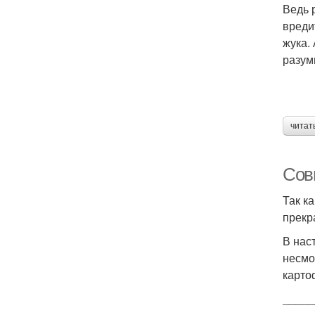
Ведь 
вреди
жука.
разум
читат
Сов
Так к
прекр
В нас
несмо
карто
_____