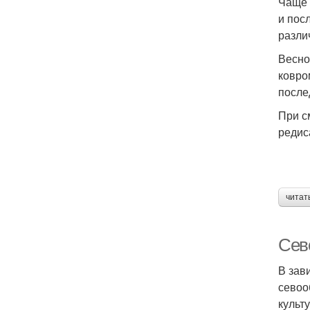
Чаще 
и пос
разли
Весно
ковро
после
При с
редис
читат
Сево
В зав
севоо
культ