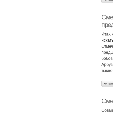
Сме
пре
Итак,
искат
Отмеч
предш
бобов
Арбуз
тыкве
читат
Сме
Совме