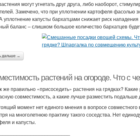
растения могут угнетать друг друга, либо наоборот, стимули
телей. Замечено, что при уплотнении картофеля фасолью з
 А уплотнение капусты бархатцами снижает риск нападения 
ный баланс – слишком большое количество бархатцев будет н
ь дальше →
местимость растений на огороде. Что с ч
ак же правильно «присоседить» растения на грядках? Какие
асную совместимость, а какие лучше разместить подальше др
тоящий момент нет единого мнения в вопросе совместного 
тря на многолетнюю практику такого соседства. Нет един
феля и капусты.
_________________________