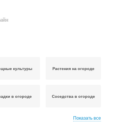
зайн
щные культуры
Растения на огороде
адки в огороде
Соседства в огороде
Показать все
довые культуры
Зерновые культуры