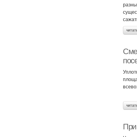
разны
сущес
сажат
читат
Сме
пос
Уплот
площа
всево
читат
При