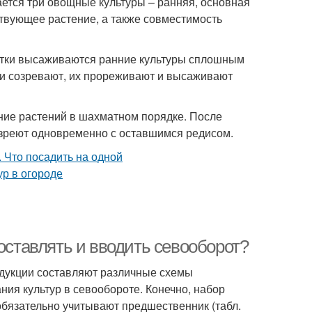
ется три овощные культуры – ранняя, основная
твующее растение, а также совместимость
ботки высаживаются ранние культуры сплошным
они созревают, их прореживают и высаживают
ие растений в шахматном порядке. После
озреют одновременно с оставшимся редисом.
составлять и вводить севооборот?
одукции составляют различные схемы
ия культур в севообороте. Конечно, набор
обязательно учитывают предшественник (табл.