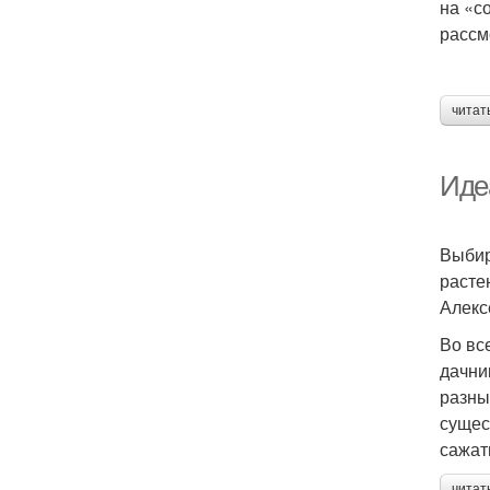
на «с
рассм
читат
Иде
Выбир
расте
Алекс
Во вс
дачни
разны
сущес
сажат
читат