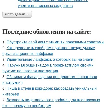
читать дальше →
Последние обновления на сайте:
1.
Обустройте свой дом с этими 17 полезными советами
2.
Как превратить свой дом в уютное гнездо: умные
организационные лайфхаки
3.
Удивительные лайфхаки, о которых вы не знали
4.
Наружная обшивка дома профнастилом своими
руками: пошаговая инструкция
5.
Обшиваем фасад здания профлистом: пошаговая
инструкция
6.
Ниша в стене в коридоре: как создать уникальный
интерьер
7.
Важность подставочного профиля для пластиковых
окон: почему он необходим