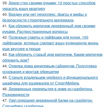
39.
Декор стен своими руками: 10 простых способов
украсить вашу квартиру
40.
Вреден или нет пеноплекс: факты и мифы о
безопасности строительного материала
41.
Как обложить кирпичом деревянный дом своими
руками. Распространенные вопросы
42.
Полезные советы и лайфхаки для кухни. 100
лайфхаков, которые сделают вашу кулинарную жизнь
еще вкуснее и проще
43.
Как обложить старый дом кирпичом. Каким кирпичом
обложить дом?
44.
Отделка дома виниловым сайдингом. Подготовка
основания и монтаж обрешетки
45.
Станьте владельцем удобного и функционального
шкафчика для раздевалок от СпортМебель
46.
Деревянные перекрытия в доме из газобетона.
Разновидности
47.
Узел опирания деревянной балки на газобетон.
Специфика газобетона