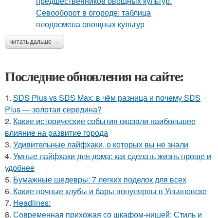
читать дальше →
Последние обновления на сайте:
1.
SDS Plus vs SDS Max: в чём разница и почему SDS
Plus — золотая середина?
2.
Какие исторические события оказали наибольшее
влияние на развитие города
3.
Удивительные лайфхаки, о которых вы не знали
4.
Умные лайфхаки для дома: как сделать жизнь проще и
удобнее
5.
Бумажные шедевры: 7 легких поделок для всех
6.
Какие ночные клубы и бары популярны в Ульяновске
7.
Headlines:
8.
Современная прихожая со шкафом-нишей: Стиль и