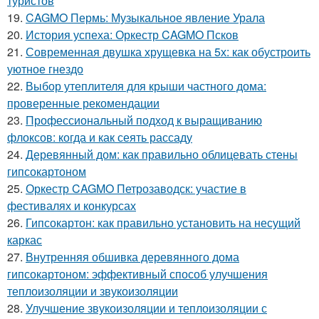
туристов
19.
CAGMO Пермь: Музыкальное явление Урала
20.
История успеха: Оркестр CAGMO Псков
21.
Современная двушка хрущевка на 5х: как обустроить
уютное гнездо
22.
Выбор утеплителя для крыши частного дома:
проверенные рекомендации
23.
Профессиональный подход к выращиванию
флоксов: когда и как сеять рассаду
24.
Деревянный дом: как правильно облицевать стены
гипсокартоном
25.
Оркестр CAGMO Петрозаводск: участие в
фестивалях и конкурсах
26.
Гипсокартон: как правильно установить на несущий
каркас
27.
Внутренняя обшивка деревянного дома
гипсокартоном: эффективный способ улучшения
теплоизоляции и звукоизоляции
28.
Улучшение звукоизоляции и теплоизоляции с