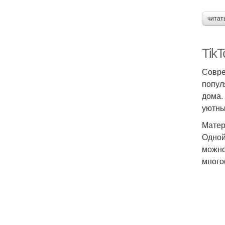
читат
Tik
Совре
попул
дома.
уютны
Матер
Одной
можно
много