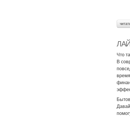
читат
ЛАЙ
Что т
В сов
повсе
время
финан
эффек
Бытов
Давай
помог