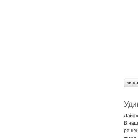
читат
Уди
Лайфх
В наш
решен
жизнь