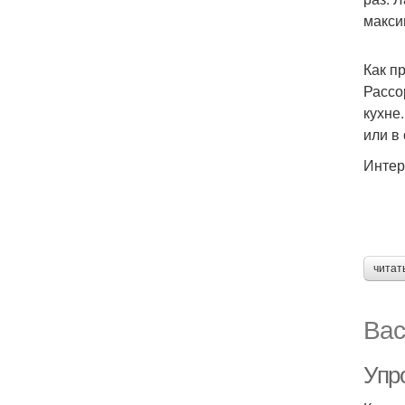
макси
Как п
Рассо
кухне
или в
Интер
читат
Вас
Упр