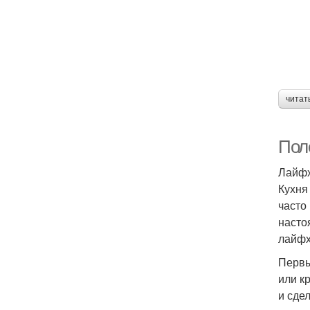
читат
Пол
Лайфх
Кухня
часто
насто
лайфх
Первы
или к
и сде