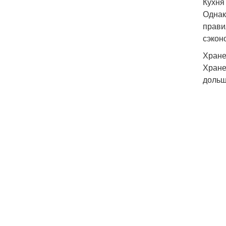
Кухня
Однак
прави
сэкон
Хране
Хране
дольш