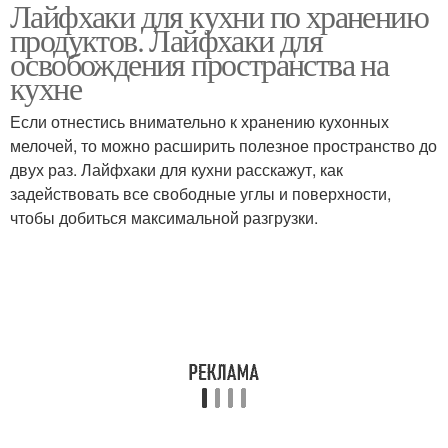
Лайфхаки для кухни по хранению
Хранения на маленькой
Хранения в маленькой
продуктов. Лайфхаки для
освобождения пространства на
кухне
Если отнестись внимательно к хранению кухонных
Кухонные лайфхаки
Лайфхаки по экономии
мелочей, то можно расширить полезное пространство до
двух раз. Лайфхаки для кухни расскажут, как
задействовать все свободные углы и поверхности,
чтобы добиться максимальной разгрузки.