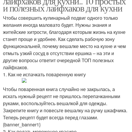
лайфхаков для кухни.. 10 простых
и полезных лайфхаков для кухни
Чтобы совершить кулинарный подвиг одного только
желания иногда маловато будет. Нужны знания и
Бюджетная кухня
Места на кухне
житейские хитрости, благодаря которым жизнь на кухне
станет проще и удобнее. Как сделать рабочую зону
функциональней, почему вешалке место на кухне и чем
отмыть узкий сосуд в отсутствии ершика – на эти и
Хранения в ящиках
Вещь для кухни
другие вопросы ответит очередной ТОП полезных
лайфхаков.
1. Как не испачкать поваренную книгу
Чтобы поваренная книга случайно не закрылась, а
Хитрости на кухне
Удобства на кухне
искать нужный рецепт не пришлось перепачканными
руками, воспользуйтесь вешалкой для одежды.
Закрепите книгу и повесьте вешалку на ручку шкафчика.
Теперь рецепт будет всегда перед глазами.
Хранения для кухни
Кухни по организации
{banner_banner1}
2. Как подать мороженое красиво