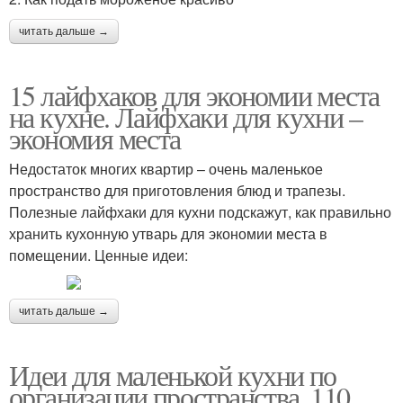
читать дальше →
Умное хранение
Пространства на кухне
15 лайфхаков для экономии места
на кухне. Лайфхаки для кухни –
экономия места
Лайфхак для
Хранения на маленькой
Недостаток многих квартир – очень маленькое
аккуратного хранения
пространство для приготовления блюд и трапезы.
Полезные лайфхаки для кухни подскажут, как правильно
хранить кухонную утварь для экономии места в
помещении. Ценные идеи:
Хранения в маленькой
Порядок на кухне
читать дальше →
Идеи для маленькой кухни по
организации пространства. 110