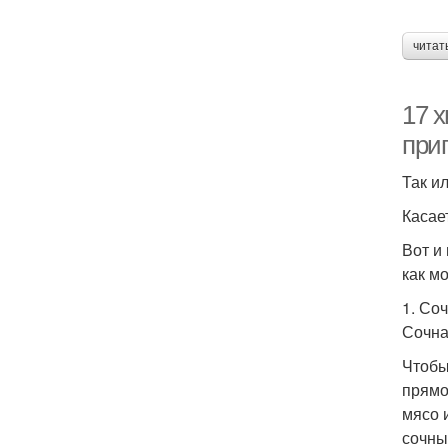
читат
17 х
при
Так и
Касает
Вот и
как м
1. Со
Сочна
Чтобы
прямо
мясо 
сочны