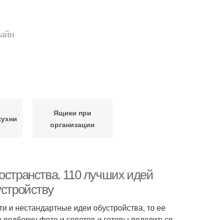
зайн
Ящики при
кухни
организации
остранства. 110 лучших идей
устройству
ти и нестандартные идеи обустройства, то ее
подборку фото и советов и готовы поделиться