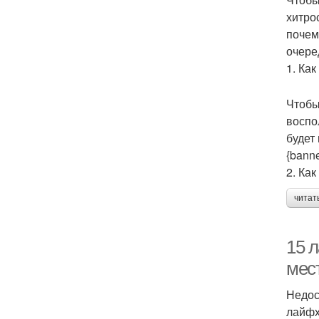
хитро
почем
очере
1. Ка
Чтобы
воспо
будет
{bann
2. Ка
читат
15 
мес
Недос
лайфх