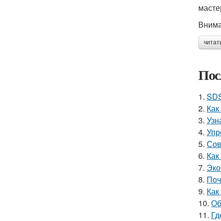
масте
Вним
читат
Пос
1.
SDS
2.
Как
3.
Узн
4.
Упр
5.
Сов
6.
Как
7.
Эко
8.
Поч
9.
Как
10.
Об
11.
Гд