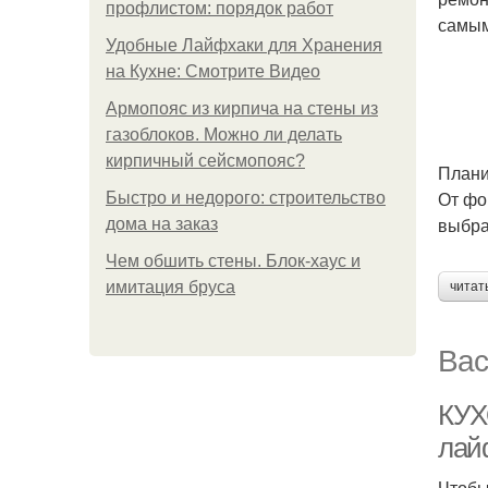
профлистом: порядок работ
самым
Удобные Лайфхаки для Хранения
на Кухне: Смотрите Видео
Армопояс из кирпича на стены из
газоблоков. Можно ли делать
кирпичный сейсмопояс?
Плани
От фо
Быстро и недорого: строительство
выбра
дома на заказ
Чем обшить стены. Блок-хаус и
имитация бруса
читат
Вас
КУХ
лай
Чтобы