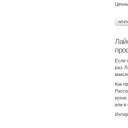
Ценны
читат
Лай
прос
Если 
раз. 
макси
Как п
Рассо
кухне
или в
Интер