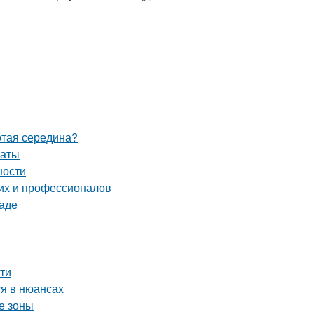
отая середина?
наты
ности
их и профессионалов
раде
сти
я в нюансах
е зоны