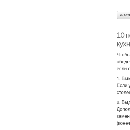
читат
10 
кух
Чтобы
обеде
если 
1. Вы
Если 
столе
2. Вы
Допол
замен
(коне