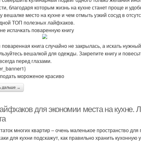
сти, благодаря которым жизнь на кухне станет проще и удоб
у вешалке место на кухне и чем отмыть узкий сосуд в отсут
дной ТОП полезных лайфхаков.
к не испачкать поваренную книгу
 поваренная книга случайно не закрылась, а искать нужны
льзуйтесь вешалкой для одежды. Закрепите книгу и повесьт
 всегда перед глазами.
er_banner1}
к подать мороженое красиво
ь дальше →
лайфхаков для экономии места на кухне. 
та
таток многих квартир – очень маленькое пространство для
аки для кухни подскажут, как правильно хранить кухонную 