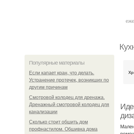
еже
Кух
Популярные материалы
Хр
Если капает кран, что делать.
Устранение протечек, возникших по
другим причинам
Смотровой колодец для дренажа.
Дренажный смотровой колодец для
Иде
канализации
диз
Сколько стоит обшить дом
Мален
профнастилом. Обшивка дома
ремон