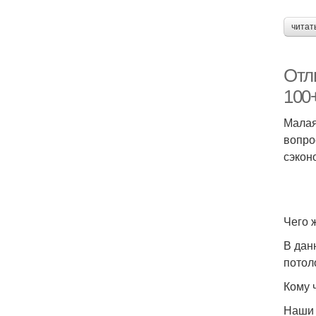
читат
Отл
100
Малая
вопро
сэкон
Чего 
В дан
потоло
Кому 
Наши 