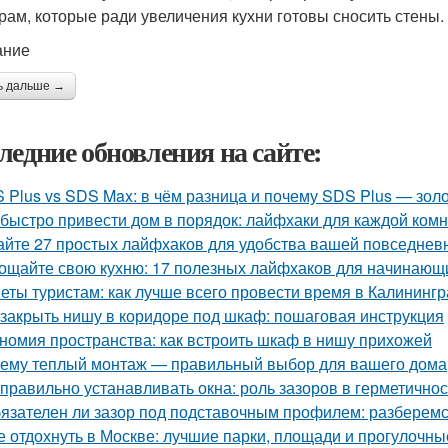
рам, которые ради увеличения кухни готовы сносить стены.
ание
ь дальше →
ледние обновления на сайте:
 Plus vs SDS Max: в чём разница и почему SDS Plus — зол
 быстро привести дом в порядок: лайфхаки для каждой ком
айте 27 простых лайфхаков для удобства вашей повседнев
ощайте свою кухню: 17 полезных лайфхаков для начинающ
еты туристам: как лучше всего провести время в Калининг
 закрыть нишу в коридоре под шкаф: пошаговая инструкция
номия пространства: как встроить шкаф в нишу прихожей
ему теплый монтаж — правильный выбор для вашего дома
 правильно устанавливать окна: роль зазоров в герметично
язателен ли зазор под подставочным профилем: разберемс
е отдохнуть в Москве: лучшие парки, площади и прогулочны