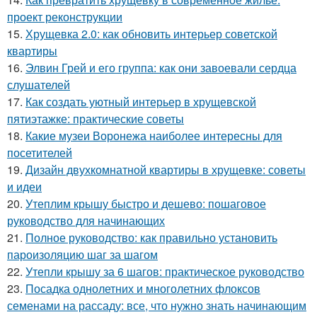
проект реконструкции
15.
Хрущевка 2.0: как обновить интерьер советской
квартиры
16.
Элвин Грей и его группа: как они завоевали сердца
слушателей
17.
Как создать уютный интерьер в хрущевской
пятиэтажке: практические советы
18.
Какие музеи Воронежа наиболее интересны для
посетителей
19.
Дизайн двухкомнатной квартиры в хрущевке: советы
и идеи
20.
Утеплим крышу быстро и дешево: пошаговое
руководство для начинающих
21.
Полное руководство: как правильно установить
пароизоляцию шаг за шагом
22.
Утепли крышу за 6 шагов: практическое руководство
23.
Посадка однолетних и многолетних флоксов
семенами на рассаду: все, что нужно знать начинающим