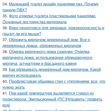
34.
Маленький туалет дизайн панелями пвх. Почему
панели ПВХ?
35.
Фото отделки туалета пластиковыми панелями.
Основные достоинства материала
36.
Вред пеноплэкса для здоровья, пожароопасность и
грызут ли его мыши?
37.
Обложить кирпичом деревянный дом. Все о
деревянных домах, обложенных кирпичом
38.
Отделка кирпичного дома снаружи. Отделка
кирпичного дома: использование облицовочного
кирпича, штукатурки и фасадного камня
39.
Как облицевать деревянный дом кирпичом. Какой
кирпич использовать
40.
Профлистовая обшивка стен с утеплением: все, что
нужно знать
41.
При какой температуре выделяется стирол из
полистирола. Эмульсионный (ПСЭ)[править | править
код]
42.
Как обложить деревянный дом кирпичом своими