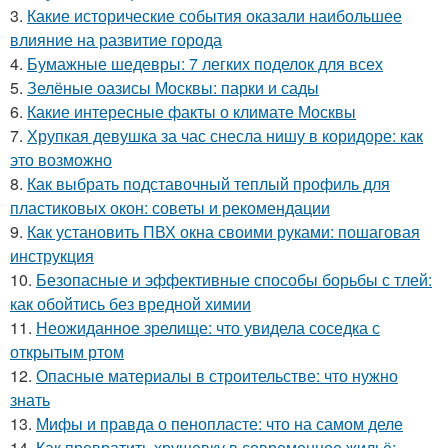
3.
Какие исторические события оказали наибольшее
влияние на развитие города
4.
Бумажные шедевры: 7 легких поделок для всех
5.
Зелёные оазисы Москвы: парки и сады
6.
Какие интересные факты о климате Москвы
7.
Хрупкая девушка за час снесла нишу в коридоре: как
это возможно
8.
Как выбрать подставочный теплый профиль для
пластиковых окон: советы и рекомендации
9.
Как установить ПВХ окна своими руками: пошаговая
инструкция
10.
Безопасные и эффективные способы борьбы с тлей:
как обойтись без вредной химии
11.
Неожиданное зрелище: что увидела соседка с
открытым ртом
12.
Опасные материалы в строительстве: что нужно
знать
13.
Мифы и правда о пенопласте: что на самом деле
14.
Как превратить хрущевку в современное жильё: