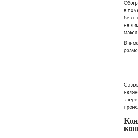
Обогр
в пом
без п
не ли
макси
Внима
разме
Совре
являе
энерг
проис
Кон
кон