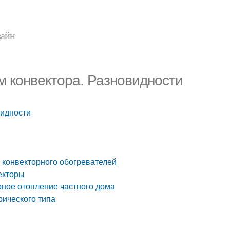
зайн
 конвектора. Разновидности
видности
 конвекторного обогревателей
екторы
рное отопление частного дома
рического типа