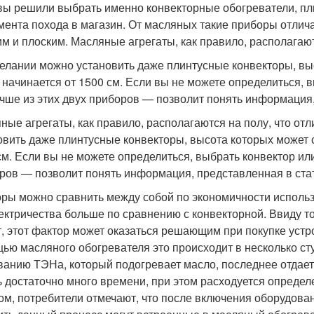
вы решили выбрать именно конвекторные обогреватели, п
мента похода в магазин. От масляных такие приборы отлич
им и плоским. Масляные агрегаты, как правило, располагают
елании можно установить даже плинтусные конвекторы, выс
 начинается от 1500 см. Если вы не можете определиться, 
учше из этих двух приборов — позволит понять информация,
ные агрегаты, как правило, располагаются на полу, что от
овить даже плинтусные конвекторы, высота которых может с
см. Если вы не можете определиться, выбрать конвектор или
ров — позволит понять информация, представленная в ста
ры можно сравнить между собой по экономичности использ
лектричества больше по сравнению с конвекторной. Ввиду т
т, этот фактор может оказаться решающим при покупке устр
ью масляного обогревателя это происходит в несколько ст
ванию ТЭНа, который подогревает масло, последнее отдает
ь достаточно много времени, при этом расходуется определ
ом, потребители отмечают, что после включения оборудован