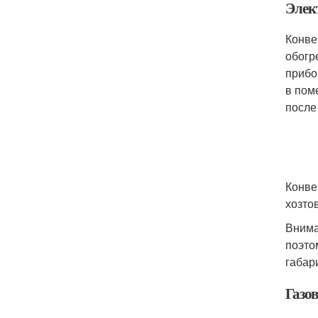
Элек
Конве
обогр
прибо
в пом
после
Конве
хозто
Внима
поэто
габар
Газо