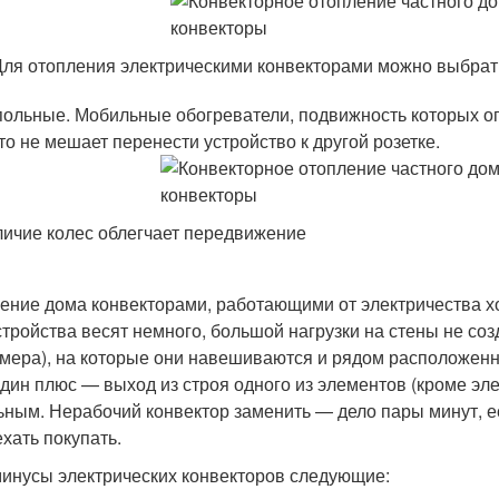
Для отопления электрическими конвекторами можно выбрат
ольные. Мобильные обогреватели, подвижность которых ог
то не мешает перенести устройство к другой розетке.
ичие колес облегчает передвижение
ение дома конвекторами, работающими от электричества хо
стройства весят немного, большой нагрузки на стены не соз
змера), на которые они навешиваются и рядом расположенна
дин плюс — выход из строя одного из элементов (кроме эле
ьным. Нерабочий конвектор заменить — дело пары минут, есл
ехать покупать.
минусы электрических конвекторов следующие: