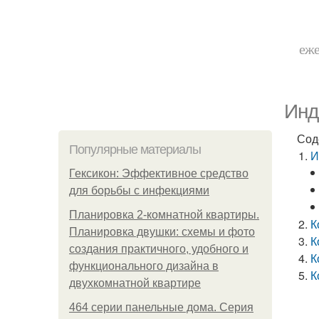
еже
Инд
Сод
Популярные материалы
И
Гексикон: Эффективное средство
для борьбы с инфекциями
Планировка 2-комнатной квартиры.
К
Планировка двушки: схемы и фото
К
создания практичного, удобного и
К
функционального дизайна в
К
двухкомнатной квартире
464 серии панельные дома. Серия