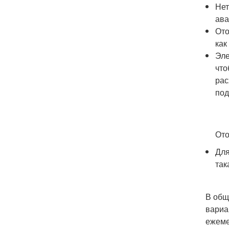
Нет
ава
Ото
как
Эле
что
рас
под
Ото
Для
так
В общ
вариа
ежеме