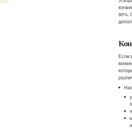
Ускор
конве
95%. 
допол
Кон
Если 
конве
котор
разли
Нас