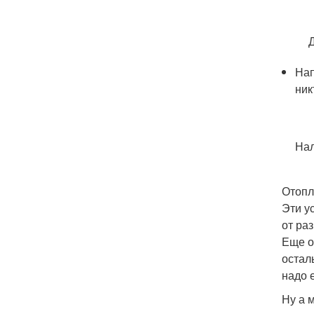
Нап
ник
Нал
Отопл
Эти у
от ра
Еще о
остал
надо 
Ну а 