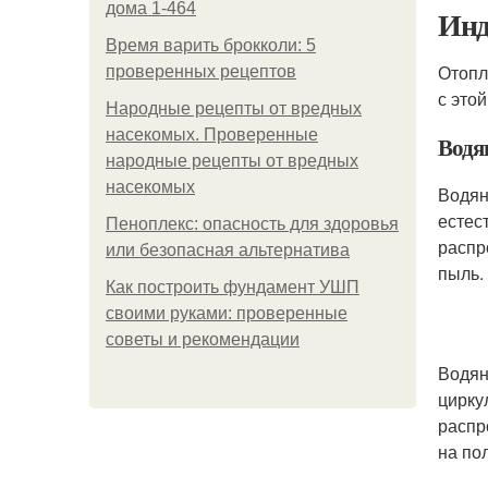
дома 1-464
Инд
Время варить брокколи: 5
Отопл
проверенных рецептов
с это
Народные рецепты от вредных
насекомых. Проверенные
Водя
народные рецепты от вредных
насекомых
Водян
естес
Пеноплекс: опасность для здоровья
распр
или безопасная альтернатива
пыль.
Как построить фундамент УШП
своими руками: проверенные
советы и рекомендации
Водян
цирку
распр
на пол