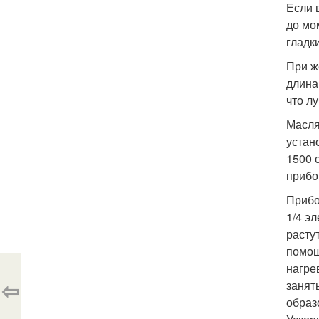
Если 
до мо
гладк
При ж
длина
что л
Масля
устан
1500 
прибо
Прибо
1/4 э
расту
помощ
нагре
⇦
занят
образ