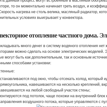
ить данный процесс могут встроенные в масляный обогрева
кторе, то он моментально начинает греть воздух, и коэффиц
Скорость нагрева не столь велика, масляный радиатор, кот
нительных условиях выигрывает у конвектора.
векторное отопление частного дома. Э
вкладывать много денег в систему водяного отопления нет
кторами можно сделать на основе электрических моделей.
ые могут быть как дополнительным, так и основным источни
чными способами установки:
тенные:
устанавливаются под окно, чтобы отсекать холод, который и
прямоугольника, навешиваются на несколько креплений, вкр
навешиваются на любой свободный участок стены;
монтируются под потолок, чаще похожи на внутренний блок
направления воздушного потока, которые управляются с пул