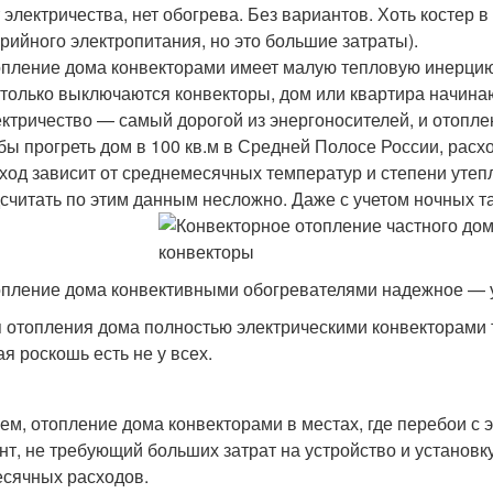
 электричества, нет обогрева. Без вариантов. Хоть костер 
рийного электропитания, но это большие затраты).
пление дома конвекторами имеет малую тепловую инерцию.
 только выключаются конвекторы, дом или квартира начина
ктричество — самый дорогой из энергоносителей, и отопл
бы прогреть дом в 100 кв.м в Средней Полосе России, расхо
ход зависит от среднемесячных температур и степени утеп
считать по этим данным несложно. Даже с учетом ночных та
пление дома конвективными обогревателями надежное — у
 отопления дома полностью электрическими конвекторами 
ая роскошь есть не у всех.
ем, отопление дома конвекторами в местах, где перебои с
нт, не требующий больших затрат на устройство и установку
сячных расходов.