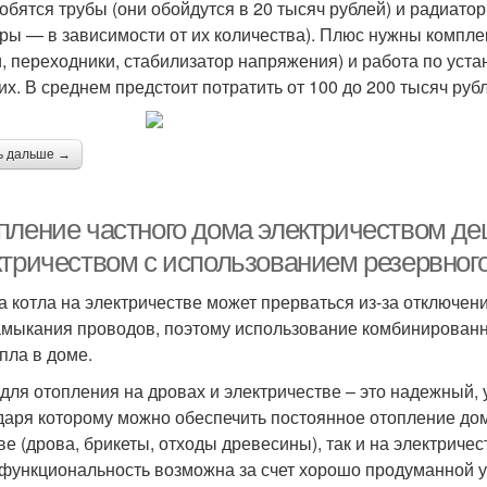
обятся трубы (они обойдутся в 20 тысяч рублей) и радиато
ры — в зависимости от их количества). Плюс нужны компл
и, переходники, стабилизатор напряжения) и работа по уста
их. В среднем предстоит потратить от 100 до 200 тысяч руб
ь дальше →
пление частного дома электричеством д
ктричеством с использованием резервного
а котла на электричестве может прерваться из-за отключен
амыкания проводов, поэтому использование комбинированног
епла в доме.
 для отопления на дровах и электричестве – это надежный,
даря которому можно обеспечить постоянное отопление дома
ве (дрова, брикеты, отходы древесины), так и на электриче
функциональность возможна за счет хорошо продуманной у