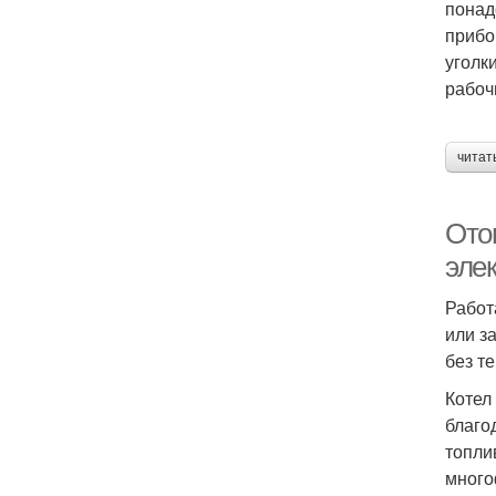
понад
прибо
уголк
рабоч
читат
Ото
эле
Работ
или з
без т
Котел
благо
топли
много