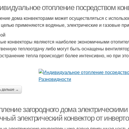
ивидуальное отопление посредством конв
ение дома конвекторами может осуществляться с использо
й целью применяются водяные, электрические и газовые пр
ной
ые конвекторы являются наиболее экономичными отопител
твенную теплоотдачу либо могут быть оснащены вентилято
остранение тепла происходит более интенсивно, но при эт
ь дальше →
пление загородного дома электрическими
чный электрический конвектор от инверто
ые электрические конвекторы уже давно привычная часть о