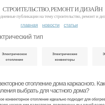
СТРОИТЕЛЬСТВО, РЕМОНТ И ДИЗАЙН
дневные публикации на тему строительство, ремонт и ди
главная
новости
статьи
ктрический тип
Электрическое
Электрические
Э
отопление
конвекторы
векторное отопление дома каркасного. Ка
пления выбрать для частного дома?
ое конвекторное отопление идеально подходит для обогрев
даря нескольким радиаторам, подключенным к одной разв