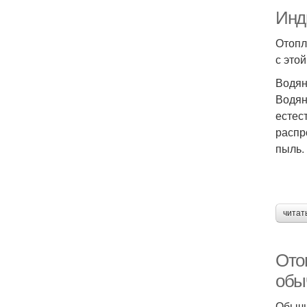
Инд
Отопл
с это
Водя
Водян
естес
распр
пыль.
читат
Ото
обы
Обычн