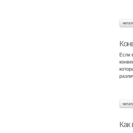
читат
Кон
Если 
конве
котор
разли
читат
Как