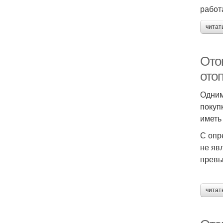
работ
читат
Ото
ото
Одним
покуп
иметь
С опр
не яв
превы
читат