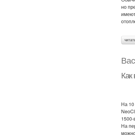
но пр
имеют
отопл
читат
Вас
Как 
На 10
NeoCl
1500-
На пе
можно