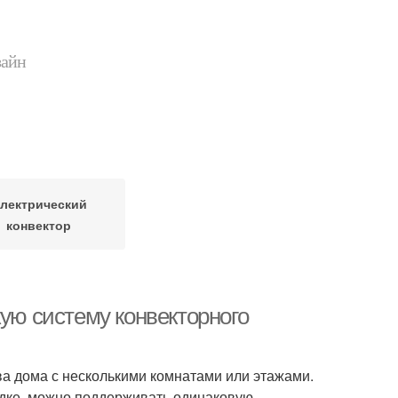
зайн
лектрический
конвектор
кую систему конвекторного
а дома с несколькими комнатами или этажами.
одке, можно поддерживать одинаковую