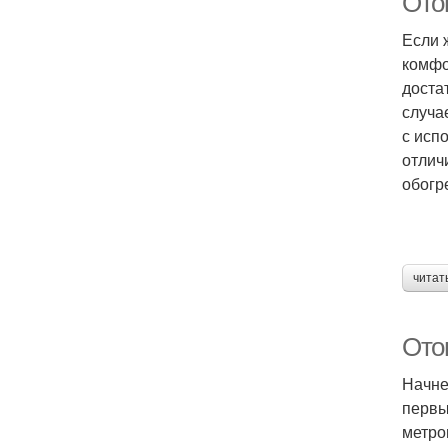
Ото
Если 
комфо
доста
случа
с исп
отлич
обогр
читат
Ото
Начне
первы
метро