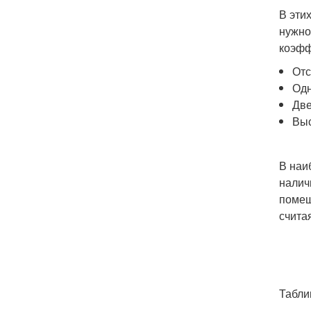
В эти
нужно
коэфф
Отс
Одн
Две
Выс
В наи
налич
помещ
счита
Табли