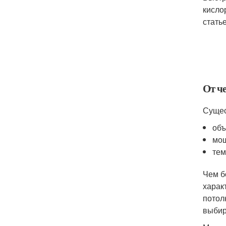
кисло
стать
От че
Сущес
объ
мощ
тем
Чем б
харак
потол
выбир