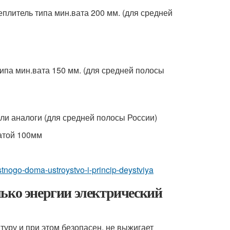
еплитель типа мин.вата 200 мм. (для средней
типа мин.вата 150 мм. (для средней полосы
ли аналоги (для средней полосы России)
атой 100мм
stnogo-doma-ustroystvo-i-princip-deystviya
ько энергии электрический
уру и при этом безопасен, не выжигает