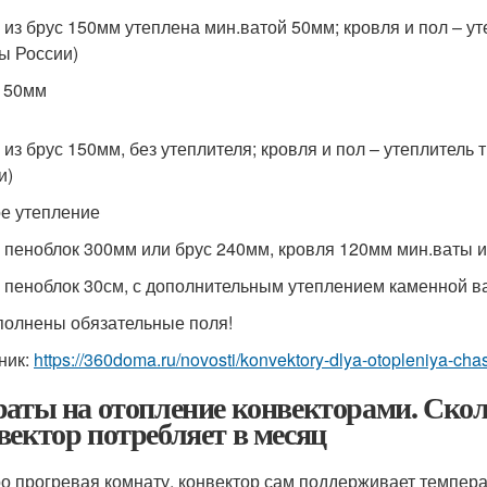
 из брус 150мм утеплена мин.ватой 50мм; кровля и пол – ут
ы России)
150мм
 из брус 150мм, без утеплителя; кровля и пол – утеплитель 
и)
е утепление
 пеноблок 300мм или брус 240мм, кровля 120мм мин.ваты и
 пеноблок 30см, с дополнительным утеплением каменной в
полнены обязательные поля!
ник:
https://360doma.ru/novosti/konvektory-dlya-otopleniya-cha
раты на отопление конвекторами. Скол
вектор потребляет в месяц
о прогревая комнату, конвектор сам поддерживает температ