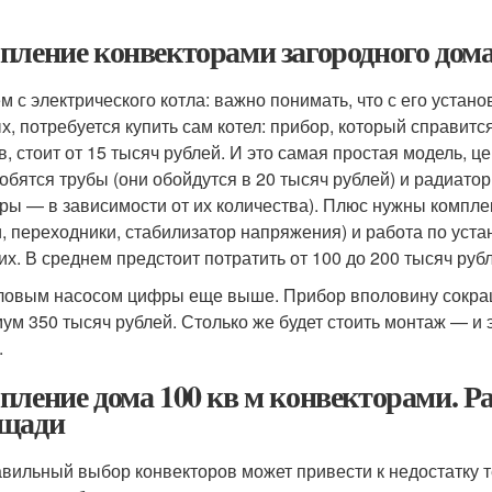
пление конвекторами загородного дома
м с электрического котла: важно понимать, что с его устан
х, потребуется купить сам котел: прибор, который справит
в, стоит от 15 тысяч рублей. И это самая простая модель, ц
обятся трубы (они обойдутся в 20 тысяч рублей) и радиато
ры — в зависимости от их количества). Плюс нужны компл
и, переходники, стабилизатор напряжения) и работа по уста
их. В среднем предстоит потратить от 100 до 200 тысяч руб
ловым насосом цифры еще выше. Прибор вполовину сокраща
ум 350 тысяч рублей. Столько же будет стоить монтаж — и 
.
пление дома 100 кв м конвекторами. Р
щади
вильный выбор конвекторов может привести к недостатку т