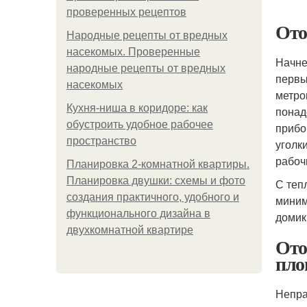
проверенных рецептов
Ото
Народные рецепты от вредных
насекомых. Проверенные
Начне
народные рецепты от вредных
первы
насекомых
метро
Кухня-ниша в коридоре: как
понад
обустроить удобное рабочее
прибо
пространство
уголк
рабоч
Планировка 2-комнатной квартиры.
Планировка двушки: схемы и фото
С теп
создания практичного, удобного и
миним
функционального дизайна в
домик
двухкомнатной квартире
Ото
пло
Непра