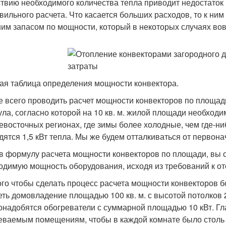
ствию необходимого количества тепла приводит недостаток 
вильного расчета. Что касается больших расходов, то к ни
им запасом по мощности, который в некоторых случаях вовс
ая таблица определения мощности конвектора.
 всего проводить расчет мощности конвекторов по площад
ла, согласно которой на 10 кв. м. жилой площади необходим
евосточных регионах, где зимы более холодные, чем где-ни
дятся 1,5 кВт тепла. Мы же будем отталкиваться от первонач
в формулу расчета мощности конвекторов по площади, вы 
одимую мощность оборудования, исходя из требований к ото
ого чтобы сделать процесс расчета мощности конвекторов б
еть домовладение площадью 100 кв. м. с высотой потолков 
онадобятся обогреватели с суммарной площадью 10 кВт. Гл
еваемым помещениям, чтобы в каждой комнате было столь же