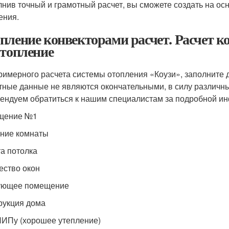
нив точный и грамотный расчет, вы сможете создать на о
ения.
пление конвекторами расчет. Расчет ко
отопление
римерного расчета системы отопления «Коузи», заполните
тные данные не являются окончательными, в силу различны
ендуем обратиться к нашим специалистам за подробной и
щение №1
ние комнаты
а потолка
ество окон
ующее помещение
рукция дома
ИПу (хорошее утепление)