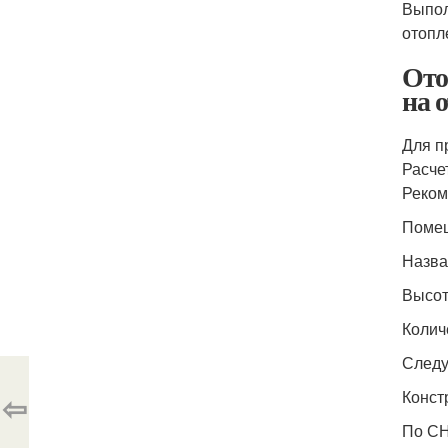
Выпол
отопл
Ото
на 
Для п
Расче
Реком
Поме
Назва
Высот
Колич
След
Конст
⇦
По СН