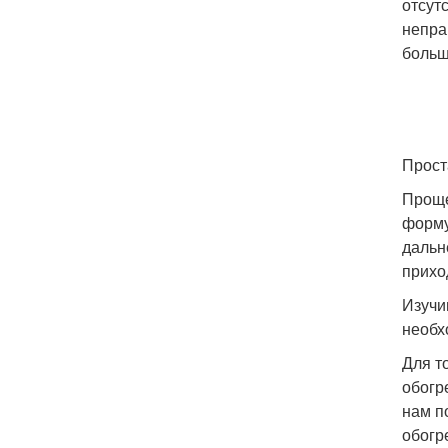
отсут
непра
больш
Прост
Проще
форму
дальн
прихо
Изучи
необх
Для т
обогр
нам п
обогр