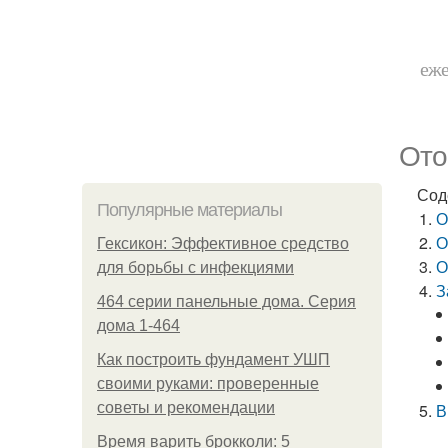
еже
Ото
Сод
Популярные материалы
О
О
Гексикон: Эффективное средство
О
для борьбы с инфекциями
З
464 серии панельные дома. Серия
дома 1-464
Как построить фундамент УШП
своими руками: проверенные
советы и рекомендации
В
Время варить брокколи: 5