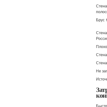
Стена
полос
Брус 
Стена
Росси
Плохо
Стена
Стена
Не за
Источ
Зат
кон
Быстр