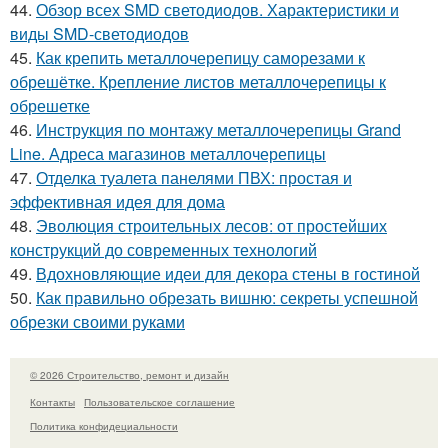
44.
Обзор всех SMD светодиодов. Характеристики и
виды SMD-светодиодов
45.
Как крепить металлочерепицу саморезами к
обрешётке. Крепление листов металлочерепицы к
обрешетке
46.
Инструкция по монтажу металлочерепицы Grand
Line. Адреса магазинов металлочерепицы
47.
Отделка туалета панелями ПВХ: простая и
эффективная идея для дома
48.
Эволюция строительных лесов: от простейших
конструкций до современных технологий
49.
Вдохновляющие идеи для декора стены в гостиной
50.
Как правильно обрезать вишню: секреты успешной
обрезки своими руками
© 2026 Строительство, ремонт и дизайн
Контакты
Пользовательское соглашение
Политика конфидециальности