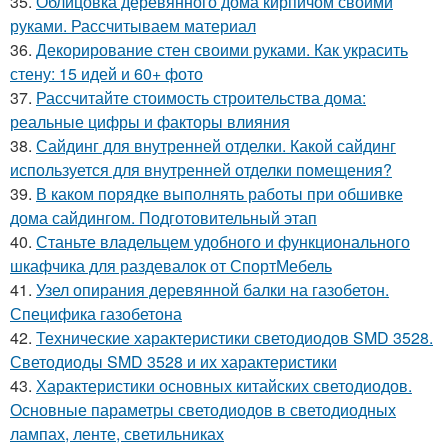
35.
Облицовка деревянного дома кирпичом своими
руками. Рассчитываем материал
36.
Декорирование стен своими руками. Как украсить
стену: 15 идей и 60+ фото
37.
Рассчитайте стоимость строительства дома:
реальные цифры и факторы влияния
38.
Сайдинг для внутренней отделки. Какой сайдинг
используется для внутренней отделки помещения?
39.
В каком порядке выполнять работы при обшивке
дома сайдингом. Подготовительный этап
40.
Станьте владельцем удобного и функционального
шкафчика для раздевалок от СпортМебель
41.
Узел опирания деревянной балки на газобетон.
Специфика газобетона
42.
Технические характеристики светодиодов SMD 3528.
Светодиоды SMD 3528 и их характеристики
43.
Характеристики основных китайских светодиодов.
Основные параметры светодиодов в светодиодных
лампах, ленте, светильниках