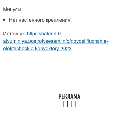
Минусы:
Нет настенного крепления.
Источник:
https://batarei-iz-
alyuminiya.postroivsesam.info/novosti/luchshie-
elektricheskie-konvektory-2023