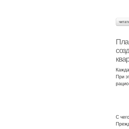
читат
Пла
соз
ква
Кажда
При э
рацио
С чег
Прежд