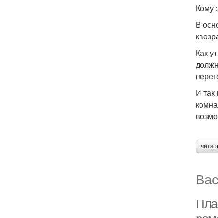
Кому 
В осн
квозр
Как у
должн
перег
И так
комна
возмо
читат
Вас
Пла