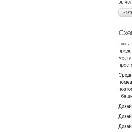
выявл
читат
Схе
счита
преды
места
прост
Средн
помещ
поэто
«башн
Дизай
Дизай
Дизай