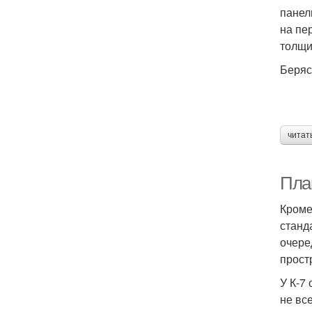
панел
на пе
толщи
Беряс
читат
Пла
Кроме
станд
очере
прост
У К-7
не вс