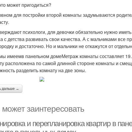
это может пригодиться?
овном для постройки второй комнаты задумываются родител
асту.
тверждают психологи, для девочки обязательно нужно иметь
а с детства развивать свои качества. А с мальчиками все 
ородку и достаточно. Но и мальчики не откажутся от отдель
 мы имеемв панельном домеМетраж комнаты составляет 19.5 
ту расположена по самой длинной стороне комнаты и смещен
жность разделить комнату на две зоны.
ь дальше →
 может заинтересовать
нировка и перепланировка квартир в пан