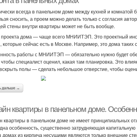
онта в панельных домах
ически всегда в панельном доме между кухней и комнатой б
льзя сносить, а проем можно делать только с согласия авто
ей стены внутри квартиры может не быть вообще.
 проекта дома — чаще всего МНИИТЭП. Это проектный инс
 которые сейчас есть в Москве. Например, это дома таких сери
нность работы с МНИИТЭП — обязательно нужно будет обес
, чтобы специалист оценил, какая там планировка. Это влия
 вскрыть полы — сделать небольшое отверстие, чтобы оцен
ь дальше →
айн квартиры в панельном доме. Особенн
н квартиры в панельном доме не имеет принципиальных отл
одна особенность, существенно затрудняющая капитальную 
в домах из кирпича несущими являются только внешние сте