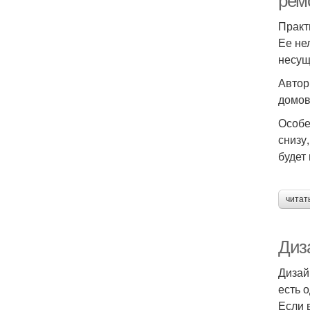
рем
Практ
Ее не
несущ
Автор
домов,
Особе
снизу
будет
читат
Диз
Дизай
есть 
Если 