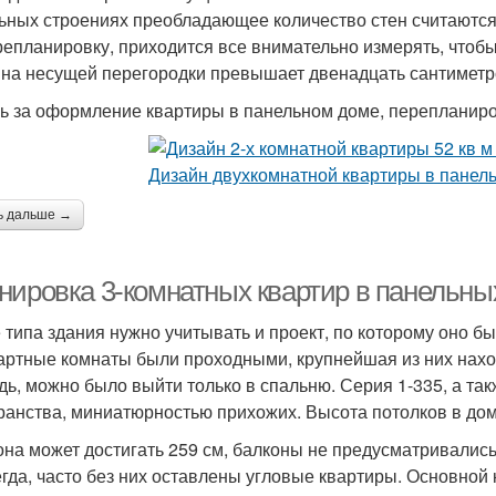
ьных строениях преобладающее количество стен считаются
репланировку, приходится все внимательно измерять, чтобы 
на несущей перегородки превышает двенадцать сантиметр
ь за оформление квартиры в панельном доме, перепланиро
ь дальше →
нировка 3-комнатных квартир в панельны
 типа здания нужно учитывать и проект, по которому оно б
артные комнаты были проходными, крупнейшая из них наход
дь, можно было выйти только в спальню. Серия 1-335, а так
ранства, миниатюрностью прихожих. Высота потолков в дома
 она может достигать 259 см, балконы не предусматривалис
егда, часто без них оставлены угловые квартиры. Основной