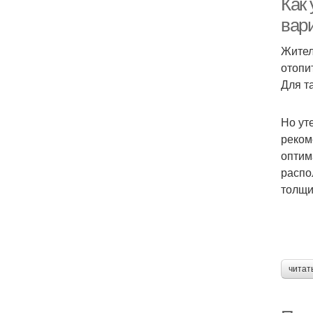
Как 
вар
Жител
отопи
Для т
Но ут
реком
оптим
распо
толщи
читат