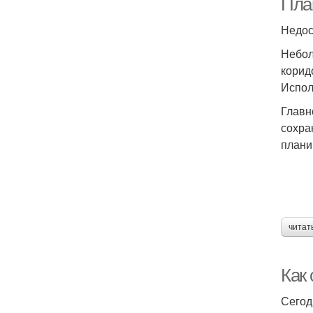
Пла
Недос
Небол
корид
Испол
Главн
сохра
плани
читат
Как 
Сегод