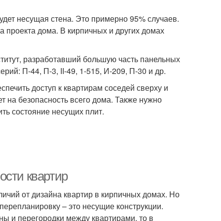
удет несущая стена. Это примерно 95% случаев.
ра проекта дома. В кирпичных и других домах
титут, разработавший большую часть панельных
й: П-44, П-3, II-49, 1-515, И-209, П-30 и др.
печить доступ к квартирам соседей сверху и
ет на безопасность всего дома. Также нужно
ить состояние несущих плит.
ости квартир
ичий от дизайна квартир в кирпичных домах. Но
перепланировку – это несущие конструкции.
ны и перегородки между квартирами, то в