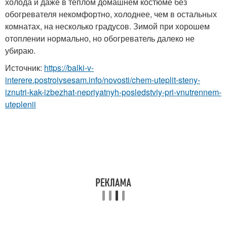
холода и даже в теплом домашнем костюме без
обогревателя некомфортно, холоднее, чем в остальных
комнатах, на несколько градусов. Зимой при хорошем
отоплении нормально, но обогреватель далеко не
убираю.
Источник:
https://balki-v-
interere.postroivsesam.info/novosti/chem-uteplit-steny-
iznutri-kak-izbezhat-nepriyatnyh-posledstviy-pri-vnutrennem-
uteplenii