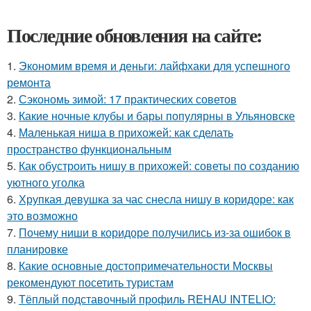
Последние обновления на сайте:
1.
Экономим время и деньги: лайфхаки для успешного
ремонта
2.
Сэкономь зимой: 17 практических советов
3.
Какие ночные клубы и бары популярны в Ульяновске
4.
Маленькая ниша в прихожей: как сделать
пространство функциональным
5.
Как обустроить нишу в прихожей: советы по созданию
уютного уголка
6.
Хрупкая девушка за час снесла нишу в коридоре: как
это возможно
7.
Почему ниши в коридоре получились из-за ошибок в
планировке
8.
Какие основные достопримечательности Москвы
рекомендуют посетить туристам
9.
Тёплый подставочный профиль REHAU INTELIO: