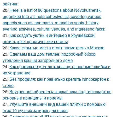
рейтинг
20.
Here is a list of 60 questions about Novokuznetsk,
organized into a single cohesive list, covering various
aspects such as landmarks, relaxation spots, history,
evening activities, cultural venues, and interesting facts:
21.
Как создать уютный интерьер в хрущевской
пятиэтажке: практические советы
22.
Какие скрытые места стоит посмотреть в Москве
23.
Сделаем ваш дом теплее: подробный обзор
утепления крыши загородного дома
24.
Как правильно утеплять крышу: основные ошибки и
их устранение
25.
Без профиля: как правильно крепить гипсокартон к
стене
26.
Внутренняя обрешетка каркасника под гипсокартон:
основные принципы и приемы
27.
Улучшите внешний вид вашей плитки с помощью
этих 10 лучших затирок для швов
28.
Строительство УШП фундамента самостоятельно: