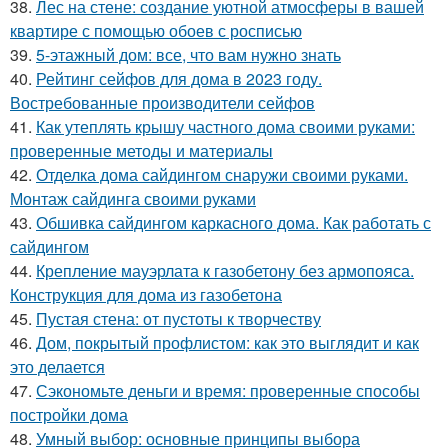
38.
Лес на стене: создание уютной атмосферы в вашей
квартире с помощью обоев с росписью
39.
5-этажный дом: все, что вам нужно знать
40.
Рейтинг сейфов для дома в 2023 году.
Востребованные производители сейфов
41.
Как утеплять крышу частного дома своими руками:
проверенные методы и материалы
42.
Отделка дома сайдингом снаружи своими руками.
Монтаж сайдинга своими руками
43.
Обшивка сайдингом каркасного дома. Как работать с
сайдингом
44.
Крепление мауэрлата к газобетону без армопояса.
Конструкция для дома из газобетона
45.
Пустая стена: от пустоты к творчеству
46.
Дом, покрытый профлистом: как это выглядит и как
это делается
47.
Сэкономьте деньги и время: проверенные способы
постройки дома
48.
Умный выбор: основные принципы выбора