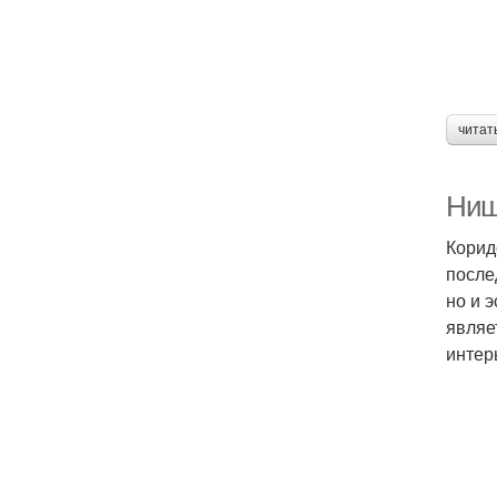
читат
Ниш
Корид
после
но и 
являе
интер