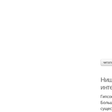
читат
Ниш
инт
Гипсо
Больш
сущес