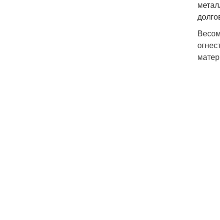
метал
долго
Весом
огнес
матер