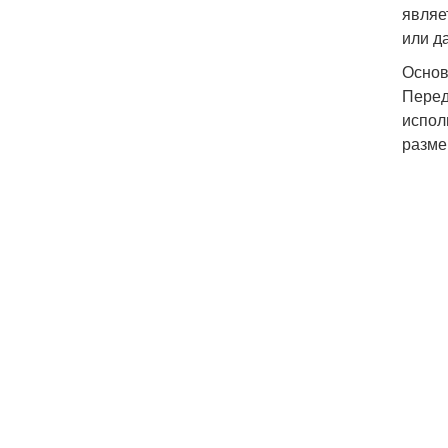
являе
или д
Основ
Перед
испол
разме