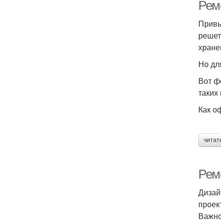
Рем
Привы
решет
хране
Но дл
Вот ф
таких
Как о
читат
Ремо
Дизай
проек
Важно