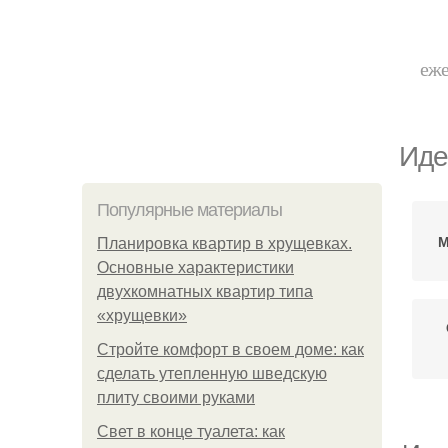
еже
Иде
Популярные материалы
М
Планировка квартир в хрущевках.
Основные характеристики
двухкомнатных квартир типа
«хрущевки»
Стройте комфорт в своем доме: как
сделать утепленную шведскую
плиту своими руками
Свет в конце туалета: как