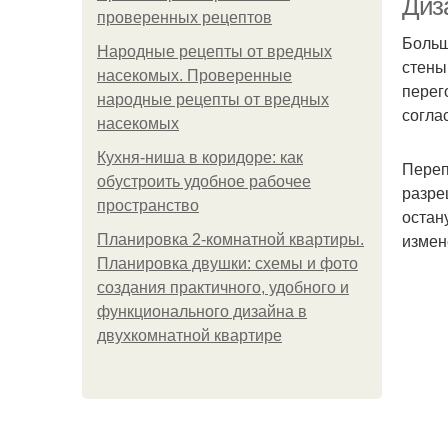
Диз
проверенных рецептов
Больш
Народные рецепты от вредных
стены
насекомых. Проверенные
перег
народные рецепты от вредных
согла
насекомых
Кухня-ниша в коридоре: как
Переп
обустроить удобное рабочее
разре
пространство
остан
измен
Планировка 2-комнатной квартиры.
Планировка двушки: схемы и фото
создания практичного, удобного и
функционального дизайна в
двухкомнатной квартире