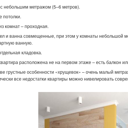
 с небольшим метражом (5–6 метров).
е потолки.
из комнат – проходная.
ел и ванна совмещенные, при этом у комнаты небольшой м
артную ванную.
отдельная кладовка.
квартира расположена не на первом этаже – есть балкон ил
ве грустные особенности «хрущевок» – очень малый метра
ически все недостатки квартиры можно нивелировать совр