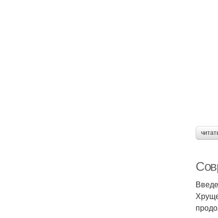
читат
Сов
Введ
Хруще
продо