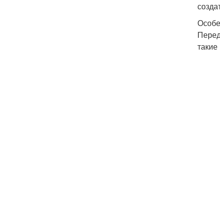
созда
Особе
Перед
такие