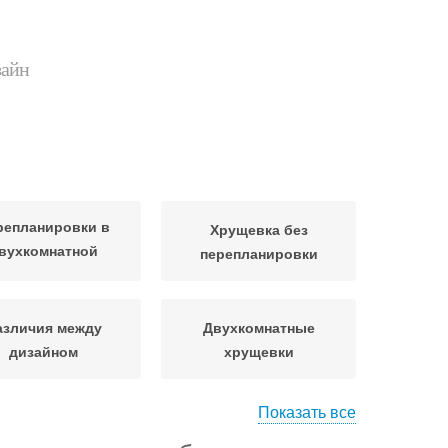
зайн
репланировки в
Хрущевка без
вухкомнатной
перепланировки
хрущевке
азличия между
Двухкомнатные
дизайном
хрущевки
Показать все