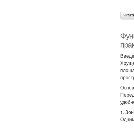
читат
Фун
пра
Введ
Хруще
площа
прост
Основ
Перед
удобн
1. Зо
Одним