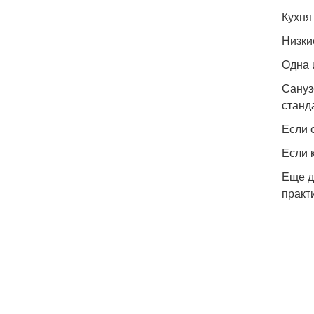
Кухня
Низки
Одна 
Сануз
станд
Если 
Если 
Еще д
практ