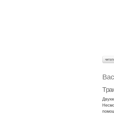
читат
Вас
Тра
Двухк
Несмо
помощ