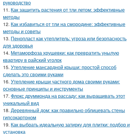
руководство
11.
Как защитить растения от тли летом: эффективные
методы
12.
Как избавиться от тли на смородине: эффективные
методы и советы
13.
Пенопласт как утеплитель: угроза или безопасность
для здоровья
14.
Метаморфоза хрущевки: как превратить унылую
квартиру в райский уголок
15.
Утепление мансардной крыши: простой способ
сделать это своими руками
16.
Утепление крыши частного дома своими руками:
основные принципы и инструменты
17.
Флокс друммонда на рассаду: как выращивать этот
уникальный вид
18.
Деревянный дом: как правильно облицевать стены
гипсокартоном
19.
Как выбрать идеальную затирку для плитки: подбор и
установка