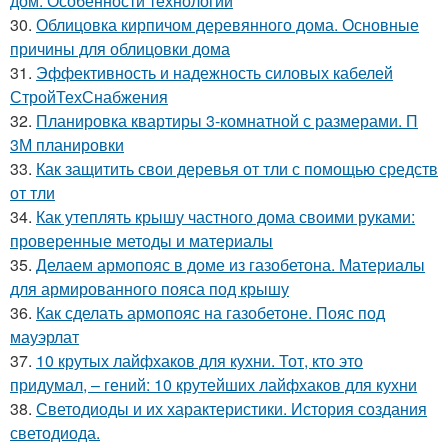
дом. Особенности технологии
30.
Облицовка кирпичом деревянного дома. Основные
причины для облицовки дома
31.
Эффективность и надежность силовых кабелей
СтройТехСнабжения
32.
Планировка квартиры 3-комнатной с размерами. П
3М планировки
33.
Как защитить свои деревья от тли с помощью средств
от тли
34.
Как утеплять крышу частного дома своими руками:
проверенные методы и материалы
35.
Делаем армопояс в доме из газобетона. Материалы
для армированного пояса под крышу
36.
Как сделать армопояс на газобетоне. Пояс под
мауэрлат
37.
10 крутых лайфхаков для кухни. Тот, кто это
придумал, – гений: 10 крутейших лайфхаков для кухни
38.
Светодиоды и их характеристики. История создания
светодиода.