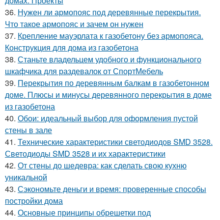
домах. Проекты
36.
Нужен ли армопояс под деревянные перекрытия.
Что такое армопояс и зачем он нужен
37.
Крепление мауэрлата к газобетону без армопояса.
Конструкция для дома из газобетона
38.
Станьте владельцем удобного и функционального
шкафчика для раздевалок от СпортМебель
39.
Перекрытия по деревянным балкам в газобетонном
доме. Плюсы и минусы деревянного перекрытия в доме
из газобетона
40.
Обои: идеальный выбор для оформления пустой
стены в зале
41.
Технические характеристики светодиодов SMD 3528.
Светодиоды SMD 3528 и их характеристики
42.
От стены до шедевра: как сделать свою кухню
уникальной
43.
Сэкономьте деньги и время: проверенные способы
постройки дома
44.
Основные принципы обрешетки под