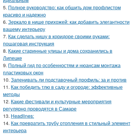
идеальным
5.
Полное руководство: как обшить дом профлистом
красиво и надежно
6.
Зеркало в нише прихожей: как добавить элегантности
вашему интерьеру
7.
Как сделать нишу в коридоре своими руками:
пошаговая инструкция
8.
Какие старинные улицы и дома сохранились в
Липецке
9.
Полный гид по особенностям и нюансам монтажа
пластиковых окон
10.
Запенивать ли подставочный профиль: за и против
11.
Как победить тлю в саду и огороде: эффективные
методы
12.
Какие фестивали и культурные мероприятия
регулярно проводятся в Самаре
13.
Headlines:
14.
Как превратить трубу отопления в стильный элемент
интерьера