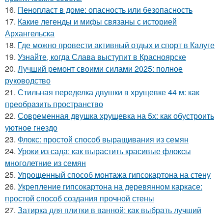
16.
Пенопласт в доме: опасность или безопасность
17.
Какие легенды и мифы связаны с историей
Архангельска
18.
Где можно провести активный отдых и спорт в Калуге
19.
Узнайте, когда Слава выступит в Красноярске
20.
Лучший ремонт своими силами 2025: полное
руководство
21.
Стильная переделка двушки в хрущевке 44 м: как
преобразить пространство
22.
Современная двушка хрущевка на 5х: как обустроить
уютное гнездо
23.
Флокс: простой способ выращивания из семян
24.
Уроки из сада: как вырастить красивые флоксы
многолетние из семян
25.
Упрощенный способ монтажа гипсокартона на стену
26.
Укрепление гипсокартона на деревянном каркасе:
простой способ создания прочной стены
27.
Затирка для плитки в ванной: как выбрать лучший