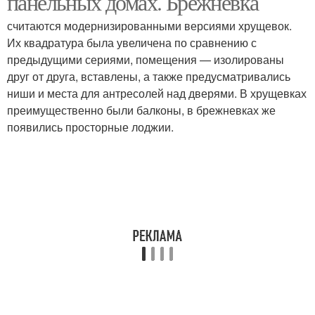
панельных домах. Брежневка
считаются модернизированными версиями хрущевок.
Их квадратура была увеличена по сравнению с
Трехкомнатная
предыдущими сериями, помещения — изолированы
Квартиры с размерами
квартира
друг от друга, вставлены, а также предусматривались
ниши и места для антресолей над дверями. В хрущевках
преимущественно были балконы, в брежневках же
появились просторные лоджии.
Квартиры в серии
Квартиры в хрущевке
Четырехкомнатная
Квартиры в домах
хрущевка
Четырехкомнатная
Однокомнатная
планировка
квартира