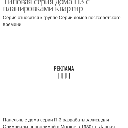
Типовая серия дома П3 с
планировками квартир
Серия отноcится к группе Серии домов постсоветского
Квартиры с длинным
времени
Квартиры в домах
коридором
Трехкомнатные
Четырехкомнатная
квартиры
квартира
Трехкомнатная
Квартиры с размерами
квартира
Квартиры в серии
Квартиры в хрущевке
Панельные дома серии П-3 разрабатывались для
Олимпиады проводимой в Москве в 1980х г. Данная