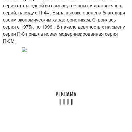
серия стала одной из самых успешных и долговечных
серий, наряду с П-44 . Была высоко оценена благодаря
Однокомнатная
своим экономическим характеристикам. Строилась
Квартиры в хрущёвках
квартира
серия с 1975г. по 1998г. В начале девяностых на смену
серии П-3 пришла новая модернизированная серия
П-3М.
Квартиры в светлых
Квартиры на этаже
тонах
Квартира в
Квартира в стиле
скандинавском стиле
Квартира в
3-комнатная хрущёвка
классическом стиле