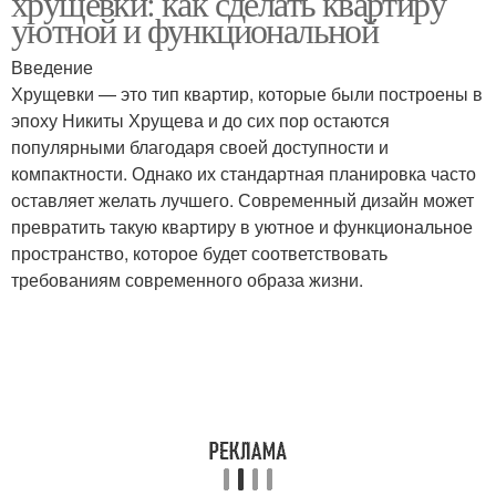
хрущевки: как сделать квартиру
квартире
уютной и функциональной
Введение
Квартира для
Решения для
Хрущевки — это тип квартир, которые были построены в
максимального
малогабаритных
эпоху Никиты Хрущева и до сих пор остаются
комфорта
квартир
популярными благодаря своей доступности и
компактности. Однако их стандартная планировка часто
оставляет желать лучшего. Современный дизайн может
Современные стили
Стили для хрущевки
превратить такую квартиру в уютное и функциональное
пространство, которое будет соответствовать
требованиям современного образа жизни.
Интерьер в небольшой
Малогабаритные
квартире
квартиры
Квартиры в бежевых
Двухкомнатная
тонах
квартира