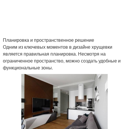
Двухкомнатные
Квартиры в светлых
квартиры
тонах
Планировка и пространственное решение
Одним из ключевых моментов в дизайне хрущевки
Трехкомнатные
3-комнатная квартира
является правильная планировка. Несмотря на
квартиры
ограниченное пространство, можно создать удобные и
функциональные зоны.
Трехкомнатная
Современный стиль
квартира
Стиль в интерьере
Роскошь в стиле