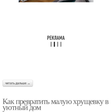
Квартира в бежевых
Квартиры в стиле
тонах
Прованс в
малогабаритной
Кухня в стиле
квартире
Прованс в
Потолок в стиле
однокомнатной
квартире
читать дальше →
Как превратить малую хрущевку в
уютный дом