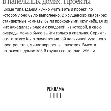
в панельных домах. Проекты
Кроме типа здания нужно учитывать и проект, по
которому оно было выполнено. В хрущевских квартирах
стандартные комнаты были проходными, крупнейшая из
1-комнатные квартиры
2-комнатные квартиры
них находилась рядом с кладовой, из которой, в свою
очередь, можно было выйти только в спальню. Серия 1-
335, а также К-7 отличается малой величиной кухонного
пространства, миниатюрностью прихожих. Высота
Идеальная квартира
Квартира для семьи
потолков в домах 335-й группы составляет 255 см.