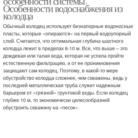
особенности системы.
Особенности водоснабжения из
колодца
Станция для летнего
Обычный колодец использует безнапорные водоносные
Водопровод из колодца
водоснабжения
пласты, которые «опираются» на первый водоупорный
слой. Считается, что оптимальная глубина шахтного
колодца лежит в пределах 6-10 м. Все, что выше – это
дождевая или талая вода, которая не успела пройти
Зимний водоснабжение
Насосы для колодцев
естественную фильтрацию, и от ее проникновения
защищают сам колодец. Поэтому, в какой-то мере
обустройство колодца сложнее, чем скважины, ведь у
последней металлическая труба служит надежным
Водоснабжения от
Автономное
барьером от «грязной» грунтовой воды. Если колодец
колодца
водоснабжение
глубже 10 м, то экономически целесообразней
обустроить скважину на «песок».
Коммуникации к
колодцу