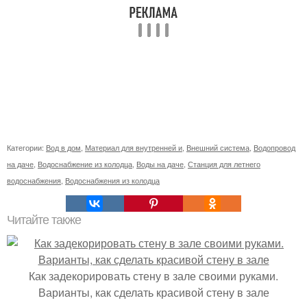
Категории:
Вод в дом
,
Материал для внутренней и
,
Внешний система
,
Водопровод
на даче
,
Водоснабжение из колодца
,
Воды на даче
,
Станция для летнего
водоснабжения
,
Водоснабжения из колодца
Читайте также
Как задекорировать стену в зале своими руками.
Варианты, как сделать красивой стену в зале