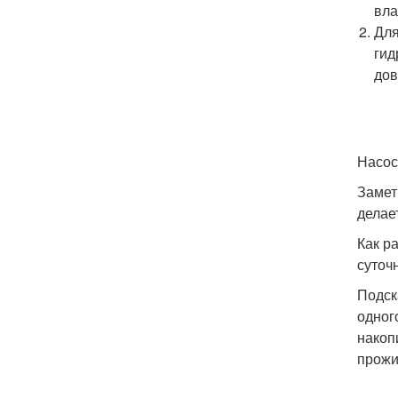
вла
Для
гид
дов
Насос
Замет
делае
Как р
суточ
Подск
одног
накоп
прожи