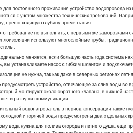
е для постоянного проживания устройство водопровода из
няться с учетом множества технических требований. Напри
ну, превосходящую глубину промерзания.
это требование не выполнить, с первыми же заморозками си
еплоизоляции используют многослойные трубы, традиционн
стиль .
ардинально меняется, если большую часть года система нах
ь, вы устанавливаете насос с гибким шлангом и подключаете
изоляция не нужна, так как даже в северных регионах летня
 предусмотреть устройство, отвечающее за слив воды во в
 который монтируют около обратного клапана, в нижней част
знет и разрушит коммуникации.
ительный водонагреватель в период консервации также ну
 холодной и горячей воды предусмотрены два отдельных к
кому вода нужна для полива огорода и летнего душа, еще п
рукцию из труб и шланг. Точки разбора можно установить в 