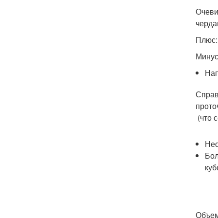
Очеви
черда
Плюс:
Минус
Нап
Справ
прото
(что с
Нео
Бол
куб
Объем