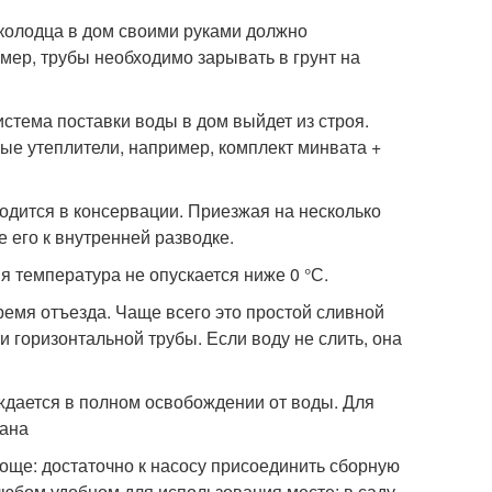
 колодца в дом своими руками должно
мер, трубы необходимо зарывать в грунт на
стема поставки воды в дом выйдет из строя.
ые утеплители, например, комплект минвата +
одится в консервации. Приезжая на несколько
 его к внутренней разводке.
я температура не опускается ниже 0 °С.
ремя отъезда. Чаще всего это простой сливной
и горизонтальной трубы. Если воду не слить, она
ждается в полном освобождении от воды. Для
рана
роще: достаточно к насосу присоединить сборную
любом удобном для использования месте: в саду,