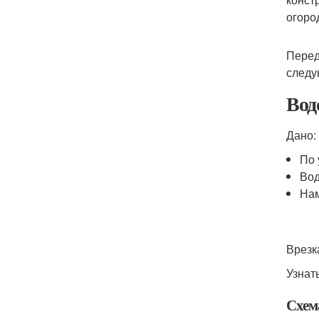
огоро
Перед
следу
Вод
Дано:
По 
Вод
Нам
Врезк
Узнат
Схем