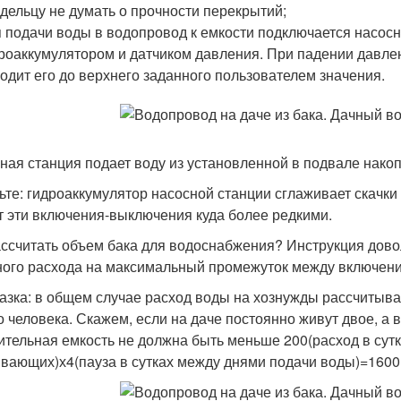
дельцу не думать о прочности перекрытий;
 подачи воды в водопровод к емкости подключается насос
роаккумулятором и датчиком давления. При падении давлен
одит его до верхнего заданного пользователем значения.
ная станция подает воду из установленной в подвале нако
ьте: гидроаккумулятор насосной станции сглаживает скачк
т эти включения-выключения куда более редкими.
ассчитать объем бака для водоснабжения? Инструкция дов
ного расхода на максимальный промежуток между включен
азка: в общем случае расход воды на хознужды рассчитывае
о человека. Скажем, если на даче постоянно живут двое, а 
ительная емкость не должна быть меньше 200(расход в сутк
вающих)х4(пауза в сутках между днями подачи воды)=1600