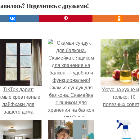
авилось? Поделитесь с друзьями!
Скамья сундук для
TikTok дарит:
Уксус на кухне и
балкона. Скамейка
амые креативные
только: 10
с ящиком для
лайфхаки для
полезных сове
хранения на балкон
вашего дома
— удобно и
функционально!