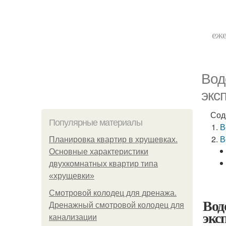
еже
Вод
экс
Сод
Популярные материалы
В
В
Планировка квартир в хрущевках.
Основные характеристики
двухкомнатных квартир типа
«хрущевки»
Смотровой колодец для дренажа.
Вод
Дренажный смотровой колодец для
экс
канализации