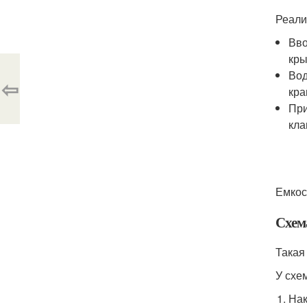
Реали
Вво
кры
Вод
⇦
кра
При
кла
Емкос
Схем
Такая
У схе
Нак