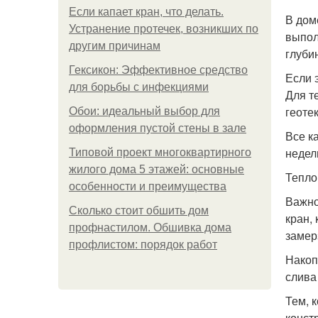
Если капает кран, что делать.
В дом
Устранение протечек, возникших по
выпол
другим причинам
глуби
Гексикон: Эффективное средство
Если 
для борьбы с инфекциями
Для т
геотек
Обои: идеальный выбор для
оформления пустой стены в зале
Все к
недел
Типовой проект многоквартирного
жилого дома 5 этажей: основные
Тепло
особенности и преимущества
Важно
Сколько стоит обшить дом
кран,
профнастилом. Обшивка дома
замер
профлистом: порядок работ
Накоп
слива
Тем, 
конст