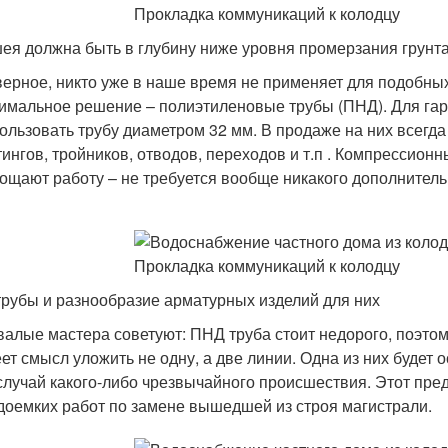
ея должна быть в глубину ниже уровня промерзания грунт
ерное, никто уже в наше время не применяет для подобны
имальное решение – полиэтиленовые трубы (ПНД). Для га
ользовать трубу диаметром 32 мм. В продаже на них всегд
ингов, тройников, отводов, переходов и т.п . Компрессио
ощают работу – не требуется вообще никакого дополнитель
рубы и разнообразие арматурных изделий для них
алые мастера советуют: ПНД труба стоит недорого, поэтом
ет смысл уложить не одну, а две линии. Одна из них будет 
случай какого-либо чрезвычайного происшествия. Этот пред
доемких работ по замене вышедшей из строя магистрали.