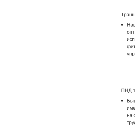
Транш
Нав
опт
исп
фит
упр
ПНД-т
Быв
име
на 
тру