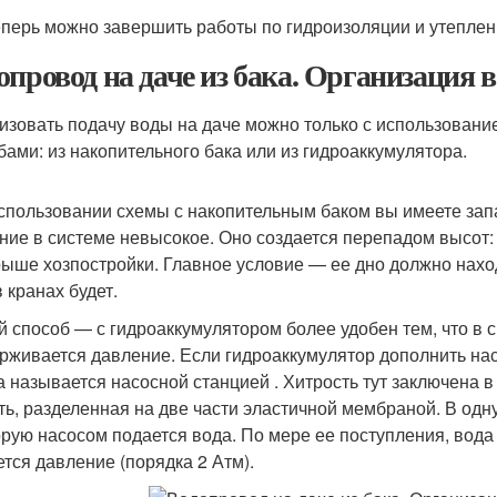
еперь можно завершить работы по гидроизоляции и утеплен
опровод на даче из бака. Организация в
изовать подачу воды на даче можно только с использовани
бами: из накопительного бака или из гидроаккумулятора.
спользовании схемы с накопительным баком вы имеете зап
ние в системе невысокое. Оно создается перепадом высот:
рыше хозпостройки. Главное условие — ее дно должно нахо
 кранах будет.
й способ — с гидроаккумулятором более удобен тем, что в 
рживается давление. Если гидроаккумулятор дополнить нас
а называется насосной станцией . Хитрость тут заключена 
ть, разделенная на две части эластичной мембраной. В одн
орую насосом подается вода. По мере ее поступления, вода 
ется давление (порядка 2 Атм).