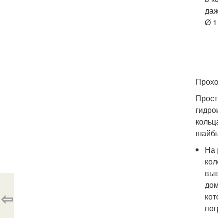
даж
Ø 1 
Прохо
Прост
гидро
кольц
шайбы
На 
кол
выв
дом
⇦
кот
пог