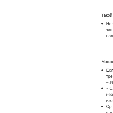
Такой
Нер
защ
пол
Можно
Есл
тре
– э
« С
нео
изо
Орг
в к