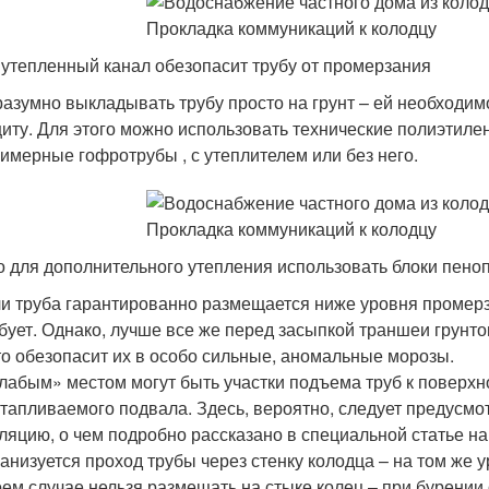
 утепленный канал обезопасит трубу от промерзания
азумно выкладывать трубу просто на грунт – ей необходи
иту. Для этого можно использовать технические полиэтиле
имерные гофротрубы , с утеплителем или без него.
 для дополнительного утепления использовать блоки пено
и труба гарантированно размещается ниже уровня промерза
бует. Однако, лучше все же перед засыпкой траншеи грунт
то обезопасит их в особо сильные, аномальные морозы.
лабым» местом могут быть участки подъема труб к поверхн
тапливаемого подвала. Здесь, вероятно, следует предусмо
ляцию, о чем подробно рассказано в специальной статье на
анизуется проход трубы через стенку колодца – на том же у
оем случае нельзя размещать на стыке колец – при бурении