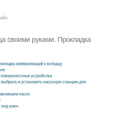
зайн
ца своими руками. Прокладка
окладка коммуникаций к колодцу
аче
и поверхностные устройства
ак выбрать и установить насосную станцию для
навливаем насос
н
 под ключ