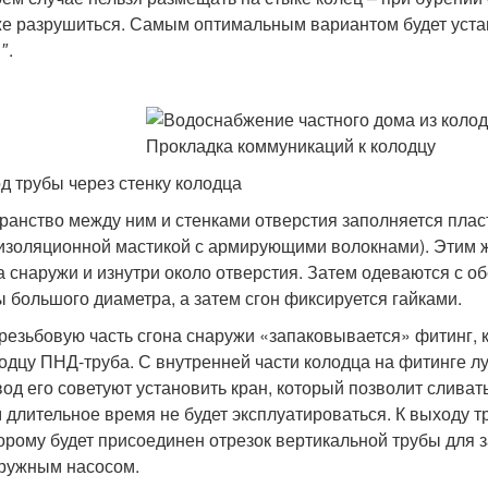
е разрушиться. Самым оптимальным вариантом будет устан
″.
д трубы через стенку колодца
ранство между ним и стенками отверстия заполняется пла
изоляционной мастикой с армирующими волокнами). Этим 
а снаружи и изнутри около отверстия. Затем одеваются с о
 большого диаметра, а затем сгон фиксируется гайками.
резьбовую часть сгона снаружи «запаковывается» фитинг, 
одцу ПНД-труба. С внутренней части колодца на фитинге л
од его советуют установить кран, который позволит слива
 длительное время не будет эксплуатироваться. К выходу т
орому будет присоединен отрезок вертикальной трубы для 
ружным насосом.