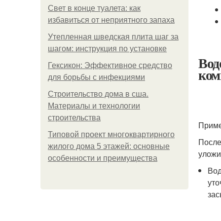
Свет в конце туалета: как
избавиться от неприятного запаха
Утепленная шведская плита шаг за
шагом: инструкция по установке
Вод
Гексикон: Эффективное средство
ком
для борьбы с инфекциями
Строительство дома в сша.
Материалы и технологии
строительства
Приме
Типовой проект многоквартирного
После
жилого дома 5 этажей: основные
уложи
особенности и преимущества
Вод
уто
зас