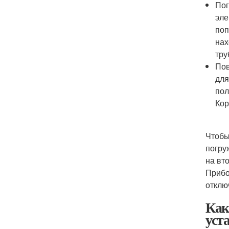
Пог
эле
поп
нах
тру
Пов
для
пол
Кор
Чтобы
погру
на вт
Прибо
отклю
Как
уст