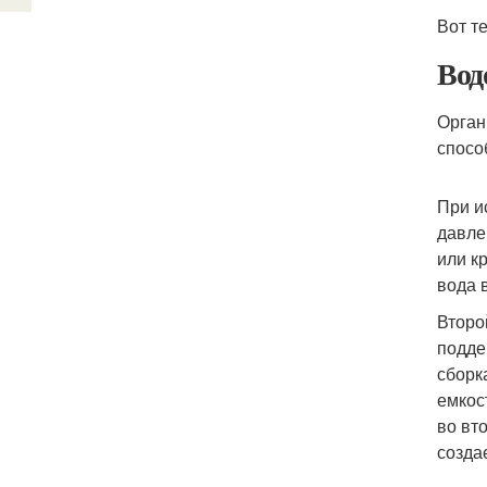
Вот т
Вод
Орган
спосо
При и
давле
или к
вода в
Второ
подде
сборк
емкос
во вт
созда