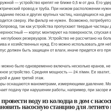
ружной — устройство крепят не ближе 0,5 м от дна. Его уд
ктрический провод и труба. При низком расположении нуж
аданию песка и других крупных частиц, находящихся на дн
одится сверху. Им фильтр не нужен. Возможно, потребуетс
бопровод, так как устройства пропускают твердые частицы 
ерхностный — корпус монтируют на поверхности, спуская в
 неглубоких резервуаров. Устройство не рассчитано на бо
ива и хозяйственных нужд. Его можно использовать для неб
пус должен быть защищен от влаги, иначе придется его пря
 можно было одновременно включать несколько кранов, не б
жное устройство. Средняя мощность — 24 л/мин. Ее хватит,
орой и даже третий этаж.
ры оснащаются манометрами, измеряющими давление. Можн
чает подачу при нарушении работы, например, при засоре
 провести воду из колодца в дом с насо
ановить насосную станцию для летнего