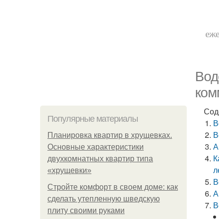
еже
Вод
ком
Сод
Популярные материалы
В
В
Планировка квартир в хрущевках.
А
Основные характеристики
К
двухкомнатных квартир типа
л
«хрущевки»
В
Стройте комфорт в своем доме: как
А
сделать утепленную шведскую
В
плиту своими руками