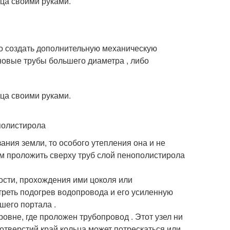
мо создать дополнительную механическую
новые трубы большего диаметра , либо
полистирола
ния земли, то особого утепления она и не
ом проложить сверху труб слой пенополистирола
ости, прохождения ими цоколя или
треть подогрев водопровода и его усиленную
шего портала .
ровне, где проложен трубопровод . Этот узел ни
 отверстий край кольца может потрескаться или