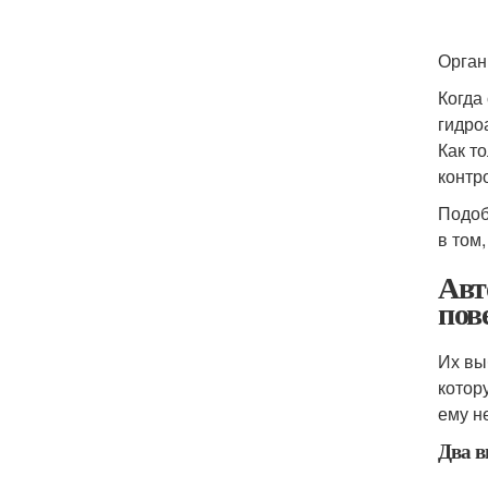
Орган
Когда
гидро
Как т
контр
Подоб
в том
Авт
пов
Их вы
котор
ему н
Два в