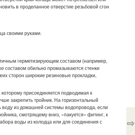
овить в проделанное отверстие резьбовой сгон
стичным герметизирующим составом (например,
же составом обильно промазываются стенки
беих сторон широкие резиновые прокладки,
к которому присоединяется подводимая к
учше закрепить тройник. На горизонтальный
ть воду из домашней системы водопровода, если
ройника, смотрящему вниз, «пакуется» фитинг, к
⇨
забора воды из колодца или для соединения с