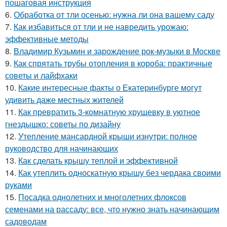
пошаговая инструкция
6.
Обработка от тли осенью: нужна ли она вашему саду
7.
Как избавиться от тли и не навредить урожаю:
эффективные методы
8.
Владимир Кузьмин и зарождение рок-музыки в Москве
9.
Как спрятать трубы отопления в короба: практичные
советы и лайфхаки
10.
Какие интересные факты о Екатеринбурге могут
удивить даже местных жителей
11.
Как превратить 3-комнатную хрущевку в уютное
гнездышко: советы по дизайну
12.
Утепление мансардной крыши изнутри: полное
руководство для начинающих
13.
Как сделать крышу теплой и эффективной
14.
Как утеплить односкатную крышу без чердака своими
руками
15.
Посадка однолетних и многолетних флоксов
семенами на рассаду: все, что нужно знать начинающим
садоводам