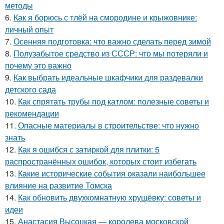
методы
6.
Как я борюсь с тлёй на смородине и крыжовнике:
личный опыт
7.
Осенняя подготовка: что важно сделать перед зимой
8.
Полузабытое средство из СССР: что мы потеряли и
почему это важно
9.
Как выбрать идеальные шкафчики для раздевалки
детского сада
10.
Как спрятать трубы под катлом: полезные советы и
рекомендации
11.
Опасные материалы в строительстве: что нужно
знать
12.
Как я ошибся с затиркой для плитки: 5
распространённых ошибок, которых стоит избегать
13.
Какие исторические события оказали наибольшее
влияние на развитие Томска
14.
Как обновить двухкомнатную хрущёвку: советы и
идеи
15.
Анастасия Высоцкая — королева московской