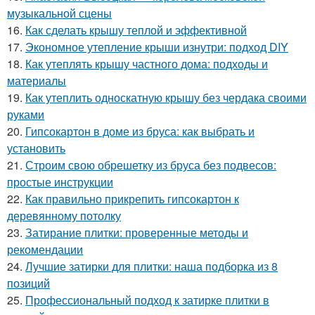
музыкальной сцены
16.
Как сделать крышу теплой и эффективной
17.
Экономное утепление крыши изнутри: подход DIY
18.
Как утеплять крышу частного дома: подходы и
материалы
19.
Как утеплить односкатную крышу без чердака своими
руками
20.
Гипсокартон в доме из бруса: как выбрать и
установить
21.
Строим свою обрешетку из бруса без подвесов:
простые инструкции
22.
Как правильно прикрепить гипсокартон к
деревянному потолку
23.
Затирание плитки: проверенные методы и
рекомендации
24.
Лучшие затирки для плитки: наша подборка из 8
позиций
25.
Профессиональный подход к затирке плитки в