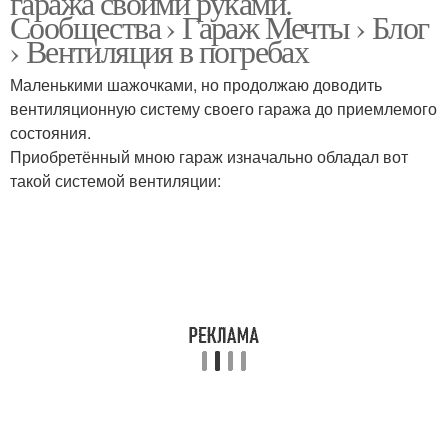
гаража своими руками.
Сообщества › Гараж Мечты › Блог
› Вентиляция в погребах
Принудительная
Маленькими шажочками, но продолжаю доводить
Гараж с подвалом
вентиляция
вентиляционную систему своего гаража до приемлемого
состояния.
Приобретённый мною гараж изначально обладал вот
такой системой вентиляции:
Вентиляция в подвале
Погреб в гараже
Неотапливаемый гараж
Вентиляции в погребе
Вентиляция в овощной
Ям в гараже
яме