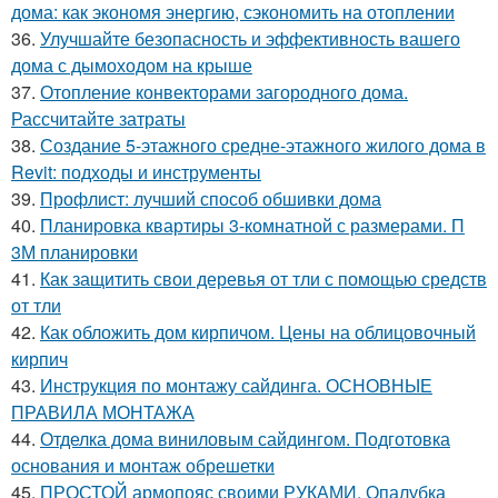
дома: как экономя энергию, сэкономить на отоплении
36.
Улучшайте безопасность и эффективность вашего
дома с дымоходом на крыше
37.
Отопление конвекторами загородного дома.
Рассчитайте затраты
38.
Создание 5-этажного средне-этажного жилого дома в
Revit: подходы и инструменты
39.
Профлист: лучший способ обшивки дома
40.
Планировка квартиры 3-комнатной с размерами. П
3М планировки
41.
Как защитить свои деревья от тли с помощью средств
от тли
42.
Как обложить дом кирпичом. Цены на облицовочный
кирпич
43.
Инструкция по монтажу сайдинга. ОСНОВНЫЕ
ПРАВИЛА МОНТАЖА
44.
Отделка дома виниловым сайдингом. Подготовка
основания и монтаж обрешетки
45.
ПРОСТОЙ армопояс своими РУКАМИ. Опалубка